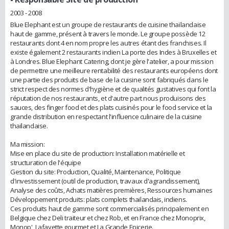
2003 - 2008
Blue Elephant est un groupe de restaurants de cuisine thaïlandaise
haut de gamme, présent à travers le monde. Le groupe possède 12
restaurants dont 4 en nom propre les autres étant des franchises. Il
existe également 2 restaurants indien La porte des Indes à Bruxelles et
à Londres. Blue Elephant Catering, dont je gère l'atelier, a pour mission
de permettre une meilleure rentabilité des restaurants européens dont
une partie des produits de base de la cuisine sont fabriqués dans le
strict respect des normes d'hygiène et de qualités gustatives qui font la
réputation de nos restaurants, et d'autre part nous produisons des
sauces, des finger food et des plats cuisinés pour le food service et la
grande distribution en respectant l'influence culinaire de la cuisine
thaïlandaise.
Ma mission:
Mise en place du site de production: Installation matérielle et
structuration de l'équipe
Gestion du site: Production, Qualité, Maintenance, Politique
d'investissement (outil de production, travaux d'agrandissement),
Analyse des coûts, Achats matières premières, Ressources humaines
Développement produits: plats complets thailandais, indiens.
Ces produits haut de gamme sont commercialisés principalement en
Belgique chez Deli traiteur et chez Rob, et en France chez Monoprix,
Monop', Lafayette gourmet et La Grande Epicerie.