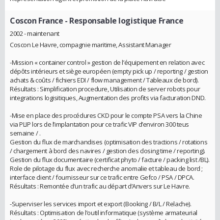
Coscon France
- Responsable logistique France
2002 - maintenant
Coscon Le Havre, compagnie maritime, Assistant Manager
-Mission « container control » gestion de l’équipement en relation avec
dépôts intérieurs et siège européen (empty pick up / reporting / gestion
achats & coûts / fichiers EDI / flow management / Tableaux de bord).
Résultats : Simplification procedure, Utilisation de server robots pour
integrations logisitiques, Augmentation des profits via facturation DND.
-Mise en place des procédures CKD pour le compte PSA vers la Chine
via PLIP lors de l’implantation pour ce trafic VIP d’environ 300 teus
semaine / .
Gestion du flux de marchandises (optimisation des tractions / rotations
/ chargement à bord des navires / gestion des closing time / reporting).
Gestion du flux documentaire (certificat phyto / facture / packing list /BL).
Role de pilotage du flux avec recherche anomalie et tableau de bord ;
interface client / fournisseur sur ce trafic entre Gefco / PSA / DPCA.
Résultats : Remontée d’un trafic au départ d’Anvers sur Le Havre.
-Superviser les services import et export (Booking / B/L / Relache).
Résultats : Optimisation de l’outil informatique (système armateurial