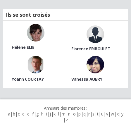
Ils se sont croisés
Hélène ELIE
Florence FRIBOULET
Yoann COURTAY
Vanessa AUBRY
Annuaire des membres :
a
b
c
d
e
f
g
h
i
j
k
l
m
n
o
p
q
r
s
t
u
v
w
x
y
z