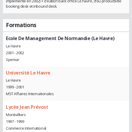
implementé en 2002) + création back office Le havre, d’où productivité
booking desk et inbound desk.
Formations
Ecole De Management De Normandie (Le Havre)
Le Havre
2001 - 2002
Spemar
Université Le Havre
Le Havre
1999 - 2001
MST Affaires Internationales
Lycée Jean Prévost
Montivilliers
1997 - 1999
Commerce International