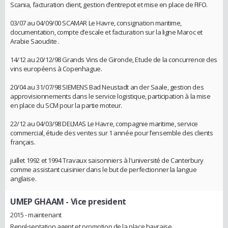
Scania, facturation client, gestion d’entrepot et mise en place de FIFO.
03/07 au 04/09/00 SCAMAR Le Havre, consignation maritime,
documentation, compte d’escale et facturation sur la ligne Maroc et
Arabie Saoudite .
14/12 au 20/12/98 Grands Vins de Gironde, Etude de la concurrence des
vins européens à Copenhague.
20/04 au 31/07/98 SIEMENS Bad Neustadt an der Saale, gestion des
approvisionnements dans le service logistique, participation à la mise
en place du SCM pour la partie moteur.
22/12 au 04/03/98 DELMAS Le Havre, compagnie maritime, service
commercial, étude des ventes sur 1 année pour l’ensemble des clients
français.
juillet 1992 et 1994 Travaux saisonniers à l'université de Canterbury
comme assistant cuisinier dans le but de perfectionner la langue
anglaise.
UMEP GHAAM
- Vice president
2015 - maintenant
Représentation agent et promotion de la place havraise