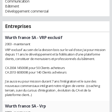
Communication
Bâtiment
Développement commercial
Entreprises
Wurth france SA
- VRP exclusif
2003 - maintenant
VRP exclusif au sein de la division bois sur le val d'oise j'ai pour mission
depuis 11 ans le développement et la fidélisation d'une plateforme
clients, constituer de menuisiers et professionnels du bâtiment.
CA 2004 145000€ pour 50 Clients acheteurs
CA 2013 600000€ pour 140 Clients acheteurs
J'ai aussi eu pour mission durant 7 ans l'intégration et le suivi des
nouveaux commerciaux intégrant notre région de vente . (coaching
terrain, suivi du cursus d'integration , évolution du CA et de la
plateforme client...)
Wurth france SA
- Vrp