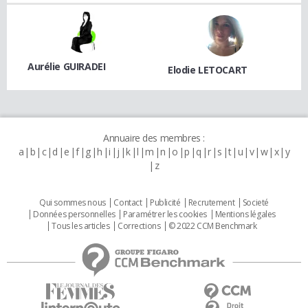
Aurélie GUIRADEI
Elodie LETOCART
Annuaire des membres :
a
b
c
d
e
f
g
h
i
j
k
l
m
n
o
p
q
r
s
t
u
v
w
x
y
z
Qui sommes nous
Contact
Publicité
Recrutement
Societé
Données personnelles
Paramétrer les cookies
Mentions légales
Tous les articles
Corrections
© 2022 CCM Benchmark