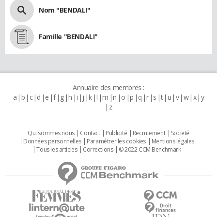
Nom "BENDALI"
Famille "BENDALI"
Annuaire des membres :
a
b
c
d
e
f
g
h
i
j
k
l
m
n
o
p
q
r
s
t
u
v
w
x
y
z
Qui sommes nous
Contact
Publicité
Recrutement
Societé
Données personnelles
Paramétrer les cookies
Mentions légales
Tous les articles
Corrections
© 2022 CCM Benchmark