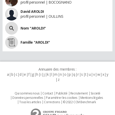
profil personnel | BOCOGNANO
David AROLDI
profil personnel | OULLINS
Nom "AROLDI"
Famille "AROLDI"
Annuaire des membres :
a
b
c
d
e
f
g
h
i
j
k
l
m
n
o
p
q
r
s
t
u
v
w
x
y
z
Qui sommes nous
Contact
Publicité
Recrutement
Societé
Données personnelles
Paramétrer les cookies
Mentions légales
Tous les articles
Corrections
© 2022 CCM Benchmark