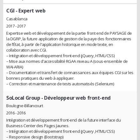
CGI
- Expert web
Casablanca
2017 - 2017
Expertise web et développement de la partie front end de PAYSAGE de
la DGFiP, la future application de gestion de la paye des fonctionnaires
de l’État, à partir de l’application historique en mode texte, en
collaboration avec CGI.
– Intégration et développement front-end (jQuery, HTML/CSS)
– Mise aux normes d’accessibilité RGAA niveau A (sous-ensemble de
WAI-ARIA)
– Documentation et transfert de connaissances aux équipes CGI sur les
bonnes pratiques du web à appliquer.
– Correction et maintenance de tests automatisés (Selenium)
SoLocal Group
- Développeur web front-end
Boulogne-Billancourt
2016 - 2016
Intégration et développement front-end de la future interface du
Business Center des Pages Jaunes.
– Intégration et développement front-end (jQuery ,HTML/CSS)
– Responsive design (Bootstrap)