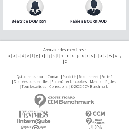
Béatrice DOMISSY
Fabien BOURRIAUD
Annuaire des membres :
a
b
c
d
e
f
g
h
i
j
k
l
m
n
o
p
q
r
s
t
u
v
w
x
y
z
Qui sommes nous
Contact
Publicité
Recrutement
Societé
Données personnelles
Paramétrer les cookies
Mentions légales
Tous les articles
Corrections
© 2022 CCM Benchmark