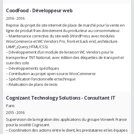
CoodFood
- Développeur web
2016 - 2016
Reprise du projet de site internet de place de marché pour la vente en
ligne de produit frais directement du producteur au consommateur.
– Maintenance corrective du site web (WordPress avec modules
WooCommerce et WC Vendors Pro, front et back end, architecture
LAMP, jQuery,HTML/CSS)
– Développement d’un module de livraison WC Vendors pour le
transporteur TNT National, avec édition des étiquettes de transport et
suivi des colis
– Développements spécifiques
– Contribution au projet open-source WooCommerce
– Spécification fonctionnelle et technique
– Réalisation de plans de tests
Cognizant Technology Solutions
- Consultant IT
Paris
2015 - 2016
Supervision de la migration des applications du groupe Vorwerk France
pour la société Cognizant.
– Coordination des actions entre le client, les prestataires et les équipes