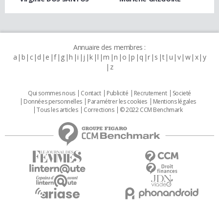
Annuaire des membres :
a
b
c
d
e
f
g
h
i
j
k
l
m
n
o
p
q
r
s
t
u
v
w
x
y
z
Qui sommes nous
Contact
Publicité
Recrutement
Societé
Données personnelles
Paramétrer les cookies
Mentions légales
Tous les articles
Corrections
© 2022 CCM Benchmark