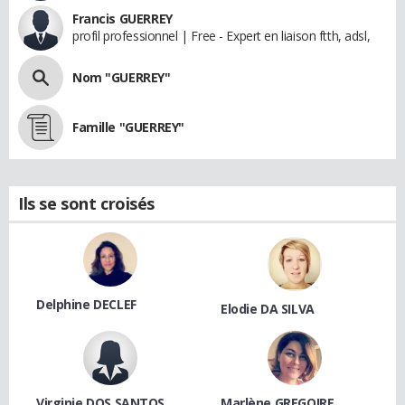
Francis GUERREY
profil professionnel | Free - Expert en liaison ftth, adsl,
Nom "GUERREY"
Famille "GUERREY"
Ils se sont croisés
Delphine DECLEF
Elodie DA SILVA
Virginie DOS SANTOS
Marlène GREGOIRE