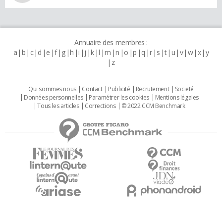
Annuaire des membres :
a
b
c
d
e
f
g
h
i
j
k
l
m
n
o
p
q
r
s
t
u
v
w
x
y
z
Qui sommes nous
Contact
Publicité
Recrutement
Societé
Données personnelles
Paramétrer les cookies
Mentions légales
Tous les articles
Corrections
© 2022 CCM Benchmark