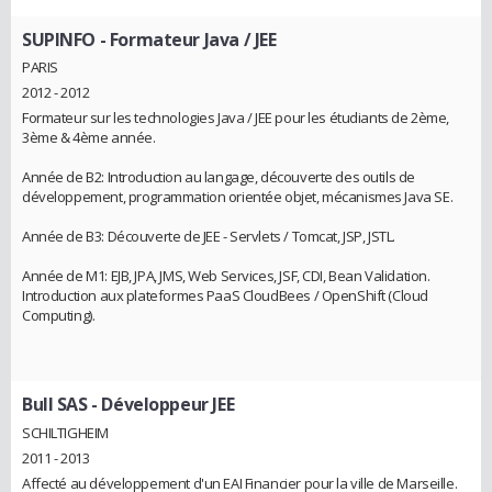
SUPINFO
- Formateur Java / JEE
PARIS
2012 - 2012
Formateur sur les technologies Java / JEE pour les étudiants de 2ème,
3ème & 4ème année.
Année de B2: Introduction au langage, découverte des outils de
développement, programmation orientée objet, mécanismes Java SE.
Année de B3: Découverte de JEE - Servlets / Tomcat, JSP, JSTL.
Année de M1: EJB, JPA, JMS, Web Services, JSF, CDI, Bean Validation.
Introduction aux plateformes PaaS CloudBees / OpenShift (Cloud
Computing).
Bull SAS
- Développeur JEE
SCHILTIGHEIM
2011 - 2013
Affecté au développement d'un EAI Financier pour la ville de Marseille.