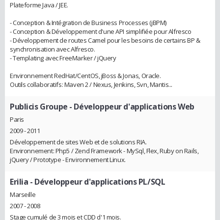
Plateforme Java / JEE.
- Conception & Intégration de Business Processes (jBPM)
- Conception & Développement d'une API simplifiée pour Alfresco
- Développement de routes Camel pour les besoins de certains BP &
synchronisation avec Alfresco.
- Templating avec FreeMarker / jQuery
Environnement RedHat/CentOS, jBoss & Jonas, Oracle.
Outils collaboratifs: Maven 2 / Nexus, Jenkins, Svn, Mantis...
Publicis Groupe
- Développeur d'applications Web
Paris
2009 - 2011
Développement de sites Web et de solutions RIA.
Environnement: Php5 / Zend Framework - MySql, Flex, Ruby on Rails,
jQuery / Prototype - Environnement Linux.
Erilia
- Développeur d'applications PL/SQL
Marseille
2007 - 2008
Stage cumulé de 3 mois et CDD d'1 mois.