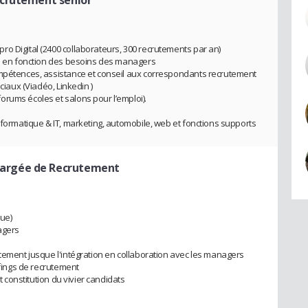
o Digital (2400 collaborateurs, 300 recrutements par an)
es en fonction des besoins des managers
ompétences, assistance et conseil aux correspondants recrutement
ciaux (Viadéo, Linkedin )
rums écoles et salons pour l’emploi).
nformatique & IT, marketing, automobile, web et fonctions supports
hargée de Recrutement
ue)
agers
utement jusque l'intégration en collaboration avec les managers
efings de recrutement
et constitution du vivier candidats