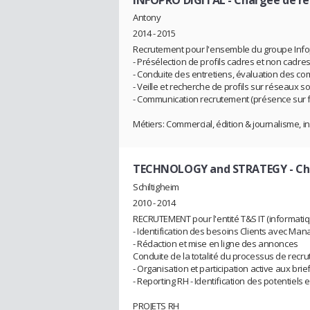
Antony
2014 - 2015
Recrutement pour l'ensemble du groupe Infopr
- Présélection de profils cadres et non cadr
- Conduite des entretiens, évaluation des c
- Veille et recherche de profils sur réseaux so
- Communication recrutement (présence sur fo
Métiers: Commercial, édition & journalisme, i
TECHNOLOGY and STRATEGY
- C
Schiltigheim
2010 - 2014
RECRUTEMENT pour l'entité T&S IT (informatiq
- Identification des besoins Clients avec Man
- Rédaction et mise en ligne des annonces
Conduite de la totalité du processus de recr
- Organisation et participation active aux bri
- Reporting RH - Identification des potentiels 
PROJETS RH