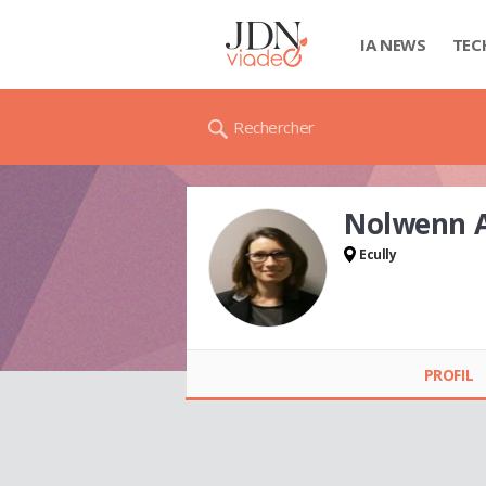
IA NEWS
TEC
Rechercher
Nolwenn 
Ecully
Nolwenn ABJEAN
PROFIL