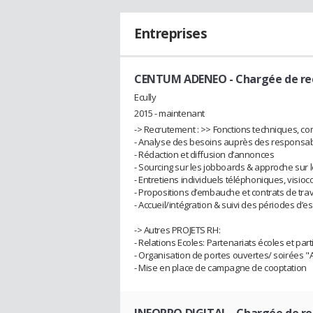
Entreprises
CENTUM ADENEO
- Chargée de r
Ecully
2015 - maintenant
-> Recrutement : >> Fonctions techniques, com
- Analyse des besoins auprès des responsa
- Rédaction et diffusion d’annonces
- Sourcing sur les jobboards & approche sur 
- Entretiens individuels téléphoniques, visi
- Propositions d’embauche et contrats de trav
- Accueil/intégration & suivi des périodes d’es
-> Autres PROJETS RH:
- Relations Ecoles: Partenariats écoles et pa
- Organisation de portes ouvertes/ soirées "
- Mise en place de campagne de cooptation
INFOPRO DIGITAL
- Chargée de r