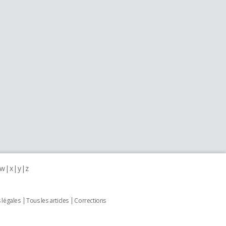
w
x
y
z
 légales
Tous les articles
Corrections