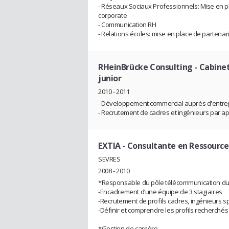
- Réseaux Sociaux Professionnels: Mise en pl
corporate
- Communication RH
- Relations écoles: mise en place de partenaria
RHeinBrücke Consulting - Cabine
junior
2010 - 2011
- Développement commercial auprès d'entre
- Recrutement de cadres et ingénieurs par ap
EXTIA
- Consultante en Ressourc
SEVRES
2008 - 2010
*Responsable du pôle télécommunication du
-Encadrement d’une équipe de 3 stagiaires
-Recrutement de profils cadres, ingénieurs s
-Définir et comprendre les profils recherchés
*Gestion de carrière