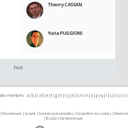
Thierry CASSAN
Yuria PUGGIONI
PLUS
 des membres :
a
b
c
d
e
f
g
h
i
j
k
l
m
n
o
p
q
r
s
t
u
v
Recrutement
Societé
Données personnelles
Paramétrer les cookies
Mentions
© 2022 CCM Benchmark