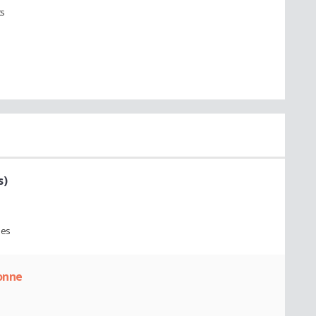
ts
s)
nes
onne