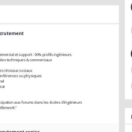
ecrutement
mercial et support - 90% profils ingénieurs
bles techniques & commerciaux
les réseaux sociaux
oconférences ou physiques
ail
sai
rticipation aux forums dans les écoles d'Ingénieurs
Afterwork"
ecrutement senior