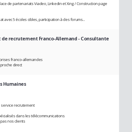
ace de partenariats Viadeo, Linkedin et Xing / Construction page
t avec 5 écoles cibles, participation à des forums...
t de recrutement Franco-Allemand
- Consultante
prises franco-allemandes
proche direct
es Humaines
 service recrutement
pécialisés dans les télécommunications
 pas nos clients