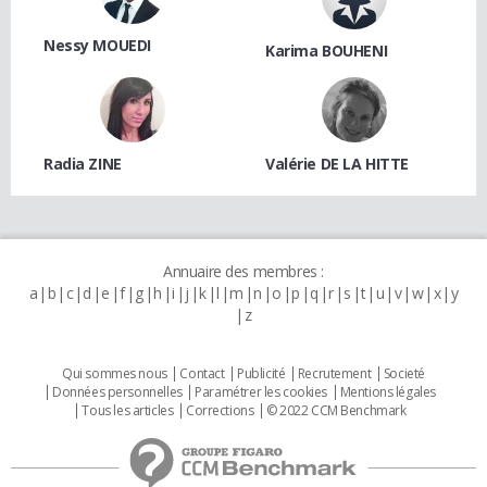
Nessy MOUEDI
Karima BOUHENI
Radia ZINE
Valérie DE LA HITTE
Annuaire des membres :
a
b
c
d
e
f
g
h
i
j
k
l
m
n
o
p
q
r
s
t
u
v
w
x
y
z
Qui sommes nous
Contact
Publicité
Recrutement
Societé
Données personnelles
Paramétrer les cookies
Mentions légales
Tous les articles
Corrections
© 2022 CCM Benchmark