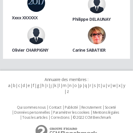
Xxxx XXXXXX
Philippe DELAUNAY
Olivier CHARPIGNY
Carine SABATIER
Annuaire des membres :
a
b
c
d
e
f
g
h
i
j
k
l
m
n
o
p
q
r
s
t
u
v
w
x
y
z
Qui sommes nous
Contact
Publicité
Recrutement
Societé
Données personnelles
Paramétrer les cookies
Mentions légales
Tous les articles
Corrections
© 2022 CCM Benchmark