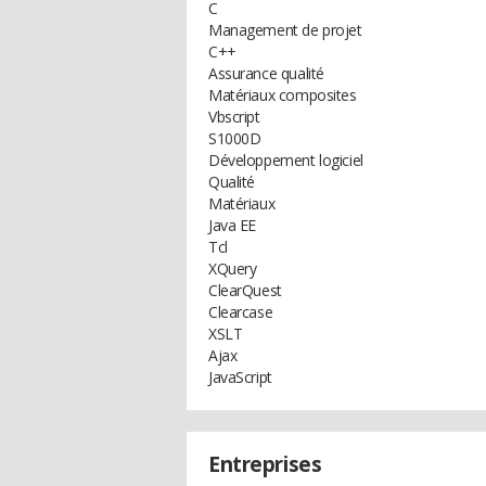
C
Management de projet
C++
Assurance qualité
Matériaux composites
Vbscript
S1000D
Développement logiciel
Qualité
Matériaux
Java EE
Tcl
XQuery
ClearQuest
Clearcase
XSLT
Ajax
JavaScript
Entreprises