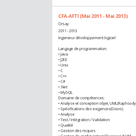
CFA-AFTI (Mai 2011 - Mai 2013)
Orsay
2011 - 2013
Ingenieur développement logiciel
Langage de programmation:
• Java
• J2EE
• Unix
• C
• C++
• C#
• .Net
• MySQL
Domaine de compétences:
• Analyse et conception objet, UML(Raphsody
• Spécifications des exigences(Doors)
• Analyse
• Test / Intégration / Validation
• Qualité
• Gestion des risques