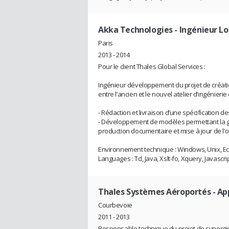
Akka Technologies
- Ingénieur Lo
Paris
2013 - 2014
Pour le client Thales Global Services :
Ingénieur développement du projet de créatio
entre l’ancien et le nouvel atelier d’ingénierie
- Rédaction et livraison d’une spécification de
- Développement de modèles permettant la 
production documentaire et mise à jour de l’ou
Environnement technique : Windows, Unix, Ec
Languages : Tcl, Java, Xslt-fo, Xquery, Javascri
Thales Systèmes Aéroportés
- Ap
Courbevoie
2011 - 2013
Responsable technique du projet de synergie 