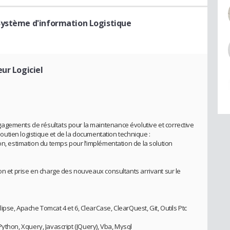
Système d'information Logistique
eur Logiciel
agements de résultats pour la maintenance évolutive et corrective
 soutien logistique et de la documentation technique :
on, estimation du temps pour l’implémentation de la solution
on et prise en charge des nouveaux consultants arrivant sur le
pse, Apache Tomcat 4 et 6, ClearCase, ClearQuest, Git, Outils Ptc
l, Python, Xquery, Javascript (JQuery), Vba, Mysql