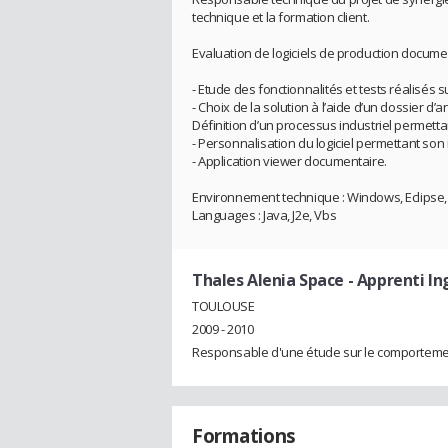
technique et la formation client.
Evaluation de logiciels de production documen
- Etude des fonctionnalités et tests réalisés
- Choix de la solution à l’aide d’un dossier d’
Définition d’un processus industriel permettant 
- Personnalisation du logiciel permettant son i
- Application viewer documentaire.
Environnement technique : Windows, Eclipse
Languages : Java, J2e, Vbs
Thales Alenia Space
- Apprenti I
TOULOUSE
2009 - 2010
Responsable d'une étude sur le comportemen
Formations