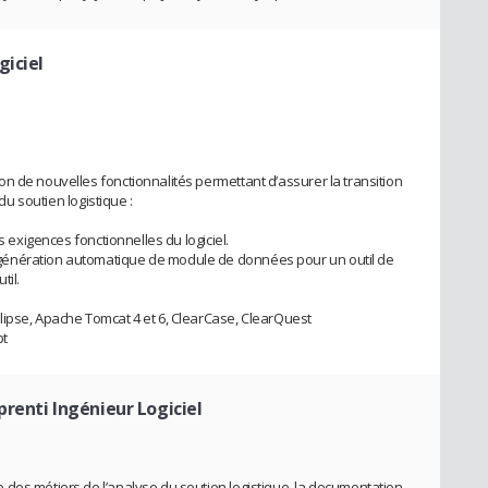
giciel
n de nouvelles fonctionnalités permettant d’assurer la transition
 du soutien logistique :
s exigences fonctionnelles du logiciel.
génération automatique de module de données pour un outil de
til.
lipse, Apache Tomcat 4 et 6, ClearCase, ClearQuest
pt
prenti Ingénieur Logiciel
des métiers de l’analyse du soutien logistique, la documentation