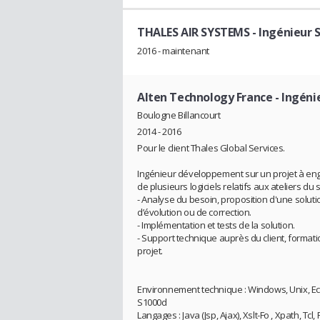
THALES AIR SYSTEMS
- Ingénieur 
2016 - maintenant
Alten Technology France
- Ingéni
Boulogne Billancourt
2014 - 2016
Pour le client Thales Global Services.
Ingénieur développement sur un projet à eng
de plusieurs logiciels relatifs aux ateliers du
- Analyse du besoin, proposition d'une soluti
d’évolution ou de correction.
- Implémentation et tests de la solution.
- Support technique auprès du client, formati
projet.
Environnement technique : Windows, Unix, Ecli
S1000d
Langages : Java (Jsp, Ajax), Xslt-Fo , Xpath, Tc