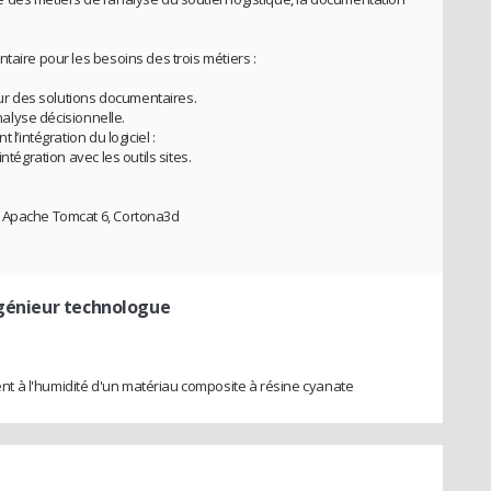
taire pour les besoins des trois métiers :
 sur des solutions documentaires.
analyse décisionnelle.
l’intégration du logiciel :
ntégration avec les outils sites.
, Apache Tomcat 6, Cortona3d
ngénieur technologue
t à l'humidité d'un matériau composite à résine cyanate