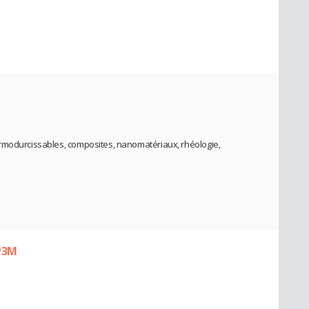
rmodurcissables, composites, nanomatériaux, rhéologie,
 P3M