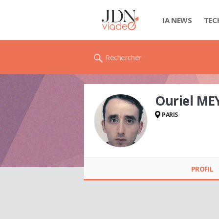
IA NEWS
TEC
Rechercher
Ouriel ME
PARIS
Ouriel MEYER
PROFIL