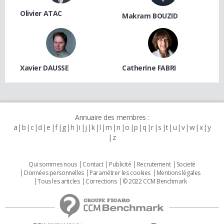
Olivier ATAC
Makram BOUZID
Xavier DAUSSE
Catherine FABRI
Annuaire des membres :
a
b
c
d
e
f
g
h
i
j
k
l
m
n
o
p
q
r
s
t
u
v
w
x
y
z
Qui sommes nous
Contact
Publicité
Recrutement
Societé
Données personnelles
Paramétrer les cookies
Mentions légales
Tous les articles
Corrections
© 2022 CCM Benchmark