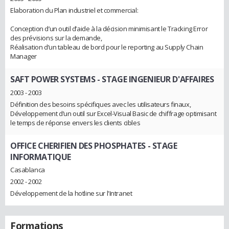
Elaboration du Plan industriel et commercial:
Conception d’un outil d’aide à la décision minimisant le Tracking Error
des prévisions sur la demande,
Réalisation d’un tableau de bord pour le reporting au Supply Chain
Manager
SAFT POWER SYSTEMS
- STAGE INGENIEUR D'AFFAIRES
2003 - 2003
Définition des besoins spécifiques avec les utilisateurs finaux,
Développement d’un outil sur Excel-Visual Basic de chiffrage optimisant
le temps de réponse envers les clients cibles
OFFICE CHERIFIEN DES PHOSPHATES
- STAGE
INFORMATIQUE
Casablanca
2002 - 2002
Développement de la hotline sur l'Intranet
Formations