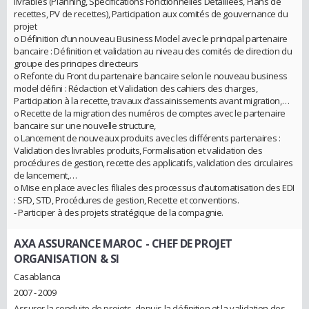
livrables (Planning, Spécifications Fonctionnelles Détaillées, Plans de
recettes, PV de recettes), Participation aux comités de gouvernance du
projet
o Définition d’un nouveau Business Model avec le principal partenaire
bancaire : Définition et validation au niveau des comités de direction du
groupe des principes directeurs
o Refonte du Front du partenaire bancaire selon le nouveau business
model défini : Rédaction et Validation des cahiers des charges,
Participation à la recette, travaux d’assainissements avant migration,…
o Recette de la migration des numéros de comptes avec le partenaire
bancaire sur une nouvelle structure,
o Lancement de nouveaux produits avec les différents partenaires :
Validation des livrables produits, Formalisation et validation des
procédures de gestion, recette des applicatifs, validation des circulaires
de lancement,…
o Mise en place avec les filiales des processus d’automatisation des EDI
: SFD, STD, Procédures de gestion, Recette et conventions.
- Participer à des projets stratégique de la compagnie.
AXA ASSURANCE MAROC
- CHEF DE PROJET
ORGANISATION & SI
Casablanca
2007 - 2009
Assurer la conduite de projets, depuis la définition et la validation des