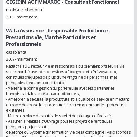
CEGEDIM ACTIV MAROC
- Consultant Fonctionnel
Boulogne-Billancourt
2009 - maintenant
Wafa Assurance
- Responsable Production et
Prestations Vie, Marché Particuliers et
Professionnels
casablanca
2009 - maintenant
Rattaché au Directeur Vie et responsable du premier portefeuille Vie
sur le marché avec deux services « Epargne » et « Prévoyance »,
constitués d’équipes de plus d’une vingtaine de personnes, mes
principales fonctions consistent à :
- Veiller à la bonne gestion du portefeuille avec les partenaires
bancaires, filiales et réseaux traditionnels,
- Améliorer la sécurité, la productivité et la qualité de service en mettant
en place de nouvelles procédures et/ou en optimisant les procédures
existantes,
- Mettre en place des outils de suivi et de pilotage de l’activité,
- Assurer la Maitrise d’Ouvrage pour les projets de l’entité. Les
principaux projets sont :
o Refonte du Système d’Information Vie de la compagnie : Validationdes