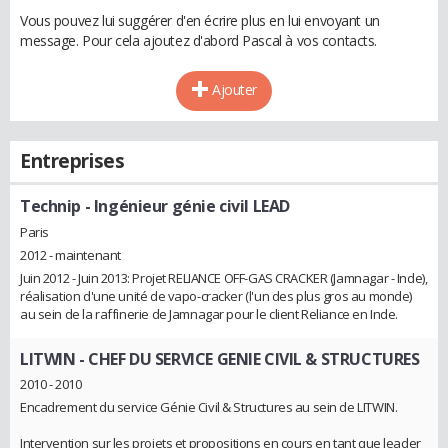
Vous pouvez lui suggérer d'en écrire plus en lui envoyant un
message. Pour cela ajoutez d'abord Pascal à vos contacts.
Ajouter
Entreprises
Technip
- Ingénieur génie civil LEAD
Paris
2012 - maintenant
Juin 2012 - Juin 2013: Projet RELIANCE OFF-GAS CRACKER (Jamnagar - Inde),
réalisation d'une unité de vapo-cracker (l'un des plus gros au monde)
au sein de la raffinerie de Jamnagar pour le client Reliance en Inde.
LITWIN
- CHEF DU SERVICE GENIE CIVIL & STRUCTURES
2010 - 2010
Encadrement du service Génie Civil & Structures au sein de LITWIN.
Intervention sur les projets et propositions en cours en tant que leader