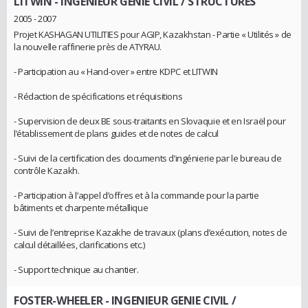
LITWIN
- INGENIEUR GENIE CIVIL / STRUCTURES
2005 - 2007
Projet KASHAGAN UTILITIES pour AGIP, Kazakhstan - Partie « Utilités » de
la nouvelle raffinerie près de ATYRAU.
- Participation au « Hand-over » entre KDPC et LITWIN
- Rédaction de spécifications et réquisitions
- Supervision de deux BE sous-traitants en Slovaquie et en Israël pour
l’établissement de plans guides et de notes de calcul
- Suivi de la certification des documents d’ingénierie par le bureau de
contrôle Kazakh.
- Participation à l’appel d’offres et à la commande pour la partie
bâtiments et charpente métallique
- Suivi de l’entreprise Kazakhe de travaux (plans d’exécution, notes de
calcul détaillées, clarifications etc.)
- Support technique au chantier.
FOSTER-WHEELER
- INGENIEUR GENIE CIVIL /