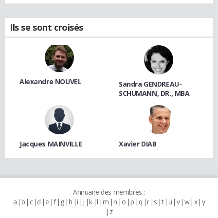
Ils se sont croisés
Alexandre NOUVEL
Sandra GENDREAU-
SCHUMANN, DR., MBA
Jacques MAINVILLE
Xavier DIAB
Annuaire des membres :
a
b
c
d
e
f
g
h
i
j
k
l
m
n
o
p
q
r
s
t
u
v
w
x
y
z