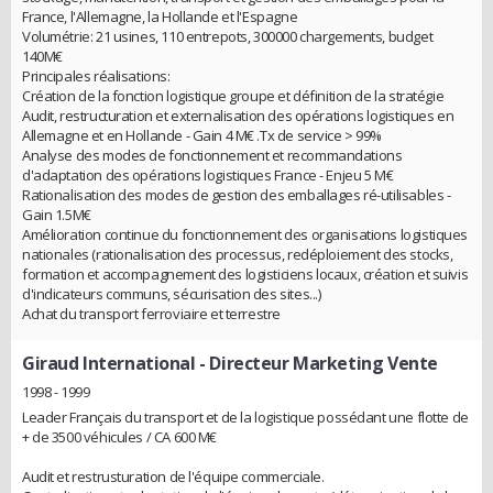
France, l'Allemagne, la Hollande et l'Espagne
Volumétrie: 21 usines, 110 entrepots, 300000 chargements, budget
140M€
Principales réalisations:
Création de la fonction logistique groupe et définition de la stratégie
Audit, restructuration et externalisation des opérations logistiques en
Allemagne et en Hollande - Gain 4 M€ .Tx de service > 99%
Analyse des modes de fonctionnement et recommandations
d'adaptation des opérations logistiques France - Enjeu 5 M€
Rationalisation des modes de gestion des emballages ré-utilisables -
Gain 1.5M€
Amélioration continue du fonctionnement des organisations logistiques
nationales (rationalisation des processus, redéploiement des stocks,
formation et accompagnement des logisticiens locaux, création et suivis
d'indicateurs communs, sécurisation des sites...)
Achat du transport ferroviaire et terrestre
Giraud International
- Directeur Marketing Vente
1998 - 1999
Leader Français du transport et de la logistique possédant une flotte de
+ de 3500 véhicules / CA 600 M€
Audit et restrusturation de l'équipe commerciale.