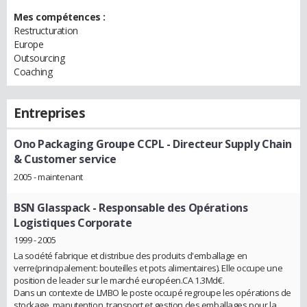
Mes compétences :
Restructuration
Europe
Outsourcing
Coaching
Entreprises
Ono Packaging Groupe CCPL
- Directeur Supply Chain
& Customer service
2005 - maintenant
BSN Glasspack
- Responsable des Opérations
Logistiques Corporate
1999 - 2005
La société fabrique et distribue des produits d'emballage en
verre(principalement: bouteilles et pots alimentaires). Elle occupe une
position de leader sur le marché européen.CA 1.3Md€.
Dans un contexte de LMBO le poste occupé regroupe les opérations de
stockage, manutention, transport et gestion des emballages pour la