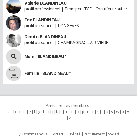
Valerie BLANDINEAU
profil professionnel | Transport TCE - Chauffeur routier
Eric BLANDINEAU
profil personnel | LONGEVES
Dimitri BLANDINEAU
profil personnel | CHAMPAGNAC LA RIVIERE
Nom "BLANDINEAU"
Famille "BLANDINEAU"
Annuaire des membres :
a
b
c
d
e
f
g
h
i
j
k
l
m
n
o
p
q
r
s
t
u
v
w
x
y
z
Qui sommes nous
Contact
Publicité
Recrutement
Societé