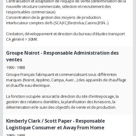
Centralisation et adaptation de l'équipe de vente (détermination de la
nouvelle structure commerciale, sélection et recrutement des
responsables commerciaux)
Concentration de la gestion des moyens de production.
Interlocuteur comptes clefs (SCA,KC,Electrolux,Casino,BSN...)
Creéation, développement et direction du bureau d'études transport
CA généré > 30M€
Groupe Noirot
- Responsable Administration des
ventes
1990 - 1988
Groupe Français fabriquant et commercialisant sous différentes
marques (Noirot, Applimo, Campa, Auer....) des appareils de chauffage
et chauffe eau électrique.
La fonction occupée assurait la direction du site d'entreposage, la
gestion des relations clientèles, la planification des livraisons, la
détermination et le suivi des objectifs de vente et de production.
Kimberly Clark / Scott Paper
- Responsable
Logistique Consumer et Away From Home
1989 - 1998