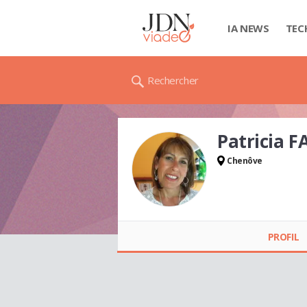
IA NEWS
TEC
Rechercher
Patricia 
Chenôve
Patricia FAURE
PROFIL