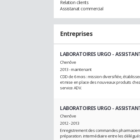
Relation clients
Assistanat commercial
Entreprises
LABORATOIRES URGO
- ASSISTANT
Chenôve
2013 - maintenant
CDD de 6 mois : mission diversifiée, établis
et mise en place des nouveaux produits chez 
service ADV.
LABORATOIRES URGO
- ASSISTAN
Chenôve
2012 - 2013
Enregistrement des commandes pharmaciens, r
préparation. intermédiaire entre les délégué