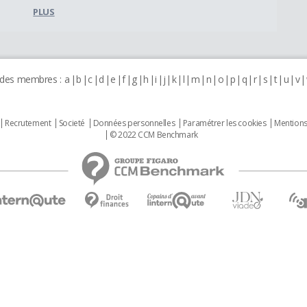
PLUS
 des membres :
a
b
c
d
e
f
g
h
i
j
k
l
m
n
o
p
q
r
s
t
u
v
Recrutement
Societé
Données personnelles
Paramétrer les cookies
Mentions
© 2022 CCM Benchmark