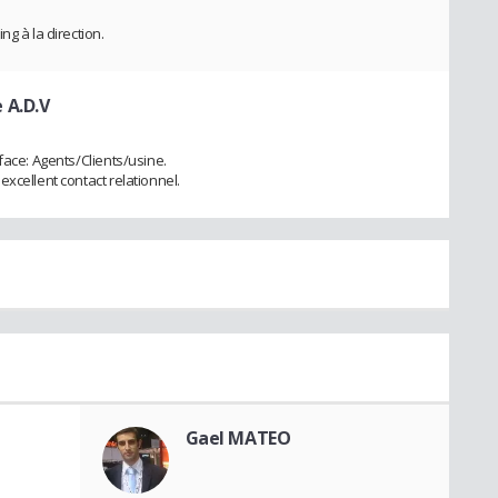
g à la direction.
 A.D.V
face: Agents/Clients/usine.
xcellent contact relationnel.
Gael MATEO