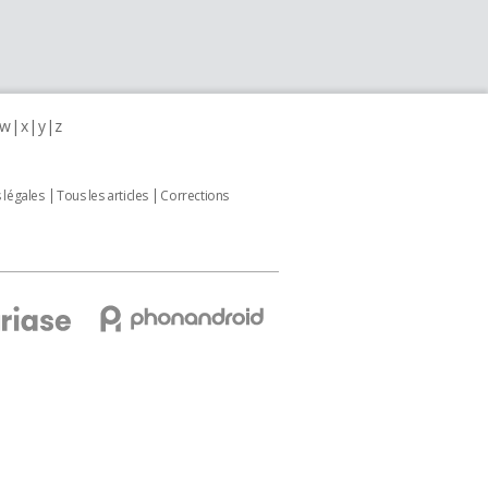
w
x
y
z
 légales
Tous les articles
Corrections