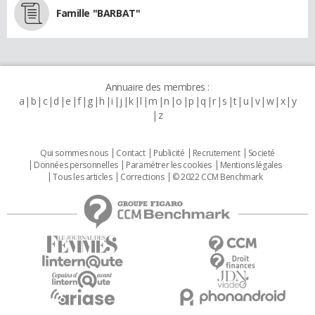
Famille "BARBAT"
Annuaire des membres :
a
b
c
d
e
f
g
h
i
j
k
l
m
n
o
p
q
r
s
t
u
v
w
x
y
z
Qui sommes nous
Contact
Publicité
Recrutement
Societé
Données personnelles
Paramétrer les cookies
Mentions légales
Tous les articles
Corrections
© 2022 CCM Benchmark