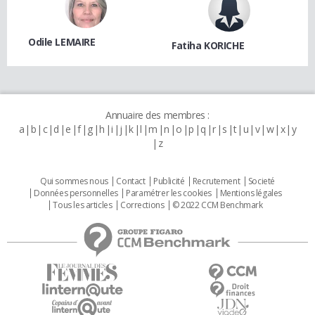
Odile LEMAIRE
Fatiha KORICHE
Annuaire des membres :
a
b
c
d
e
f
g
h
i
j
k
l
m
n
o
p
q
r
s
t
u
v
w
x
y
z
Qui sommes nous
Contact
Publicité
Recrutement
Societé
Données personnelles
Paramétrer les cookies
Mentions légales
Tous les articles
Corrections
© 2022 CCM Benchmark