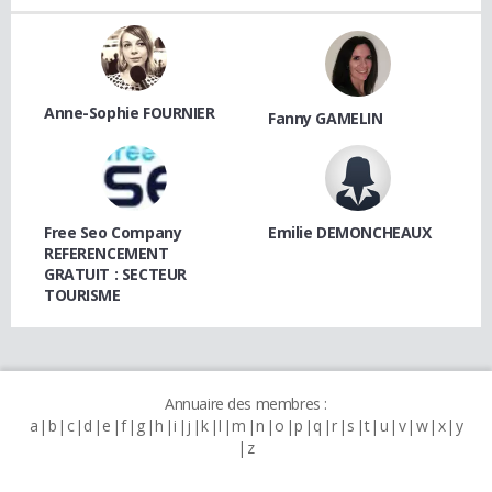
Anne-Sophie FOURNIER
Fanny GAMELIN
Free Seo Company
Emilie DEMONCHEAUX
REFERENCEMENT
GRATUIT : SECTEUR
TOURISME
Annuaire des membres :
a
b
c
d
e
f
g
h
i
j
k
l
m
n
o
p
q
r
s
t
u
v
w
x
y
z