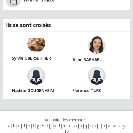
Ils se sont croisés
Sylvie OBERSEITHER
Aline RAPHAEL
Nadine GOUGENHEIM
Florence TURC
Annuaire des membres :
a
b
c
d
e
f
g
h
i
j
k
l
m
n
o
p
q
r
s
t
u
v
w
x
y
z