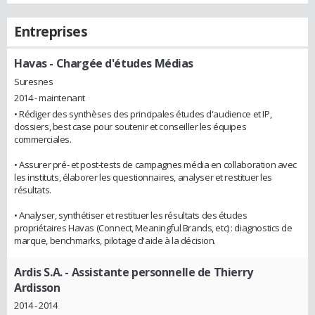
Entreprises
Havas
- Chargée d'études Médias
Suresnes
2014 - maintenant
• Rédiger des synthèses des principales études d'audience et IP,
dossiers, best case pour soutenir et conseiller les équipes
commerciales.
• Assurer pré- et post-tests de campagnes média en collaboration avec
les instituts, élaborer les questionnaires, analyser et restituer les
résultats.
• Analyser, synthétiser et restituer les résultats des études
propriétaires Havas (Connect, Meaningful Brands, etc) : diagnostics de
marque, benchmarks, pilotage d'aide à la décision.
Ardis S.A.
- Assistante personnelle de Thierry
Ardisson
2014 - 2014