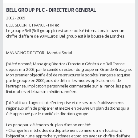
BELL GROUP PLC
- DIRECTEUR GENERAL
2002 - 2005
BELL SECURITE FRANCE - Hi-Tec
Le groupe Bell (Bell group plc) est une société internationale avec un
chiffre d’affaire de 90 MEuros. Bell group est à la bourse de Londres.
MANAGING DIRECTOR - Mandat Social
J’ai été nommé, Managing Director / Directeur Général de Bell France
depuis mai 2002, par le comité directeur du groupe en Grande Bretagne.
Mon premier objectif a été de re-structurer la société Française acquise
par le groupe en 2000, puis de définir les modes opérationnels de
l’entreprise. Implication personnelle commerciale sur la France, les pays
limitrophes et le bassin méditerrannéen.
J’ai établi un diagnostic de l’entreprise et de ses trois établissements
régionaux afin de préparer et mettre en oeuvre un plan d’actions qui a
été approuvé par le comité de direction groupe.
Les principaux éléments du plan d’action ont été:
• Changer les méthodes du département commercial en focalisant
l’objectif sur une approche systèmes et projets avec un chiffre d’affaire