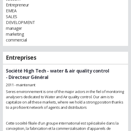
Entrepreneur
EMEA
SALES
DEVELOPMENT
manager
marketing
commercial
Entreprises
Société High Tech - water & air quality control
- Directeur Général
2011 - maintenant
Seres environnement is one of the major actors in the fiel of monitoring
analysers dedicated to Water and Air quality control. Our aim is to
capitalize on all these markets, where we hold a strong position thanks
to a proficient network of agents and distributors
Cette société filiale d'un groupe international est spécialisée dans la
conception, la fabrication et la commercialisation d'appareils de