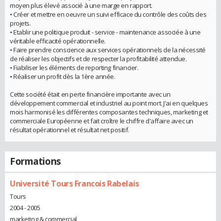
moyen plus élevé associé à une marge en rapport.
• Créer et mettre en oeuvre un suivi efficace du contrôle des coûts des
projets.
• Etablir une politique produit - service - maintenance associée à une
véritable efficacité opérationnelle.
• Faire prendre conscience aux services opérationnels de la nécessité
de réaliser les objectifs et de respecter la profitabilité attendue.
• Fiabiliser les éléments de reporting financier.
• Réaliser un profit dès la 1ère année.
Cette société était en perte financière importante avec un
développement commercial et industriel au point mort. J'ai en quelques
mois harmonisé les différentes composantes techniques, marketing et
commerciale Européenne et fait croître le chiffre d'affaire avec un
résultat opérationnel et résultat net positif.
Formations
Université Tours Francois Rabelais
Tours
2004 - 2005
marketing & commercial