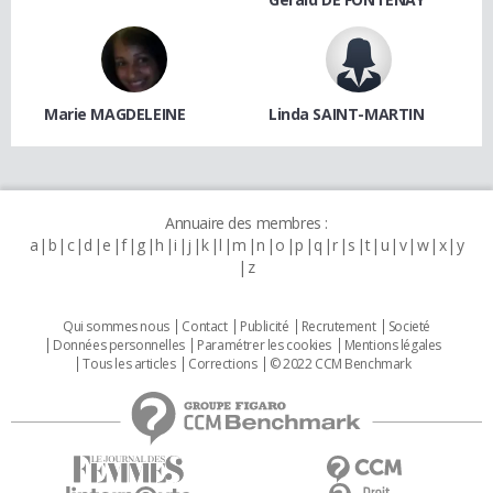
Marie MAGDELEINE
Linda SAINT-MARTIN
Annuaire des membres :
a
b
c
d
e
f
g
h
i
j
k
l
m
n
o
p
q
r
s
t
u
v
w
x
y
z
Qui sommes nous
Contact
Publicité
Recrutement
Societé
Données personnelles
Paramétrer les cookies
Mentions légales
Tous les articles
Corrections
© 2022 CCM Benchmark