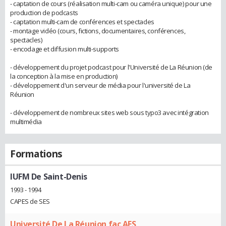
- captation de cours (réalisation multi-cam ou caméra unique) pour une
production de podcasts
- captation multi-cam de conférences et spectacles
- montage vidéo (cours, fictions, documentaires, conférences,
spectacles)
- encodage et diffusion multi-supports
- développement du projet podcast pour l'Université de La Réunion (de
la conception à la mise en production)
- développement d'un serveur de média pour l'université de La
Réunion
- développement de nombreux sites web sous typo3 avec intégration
multimédia
Formations
IUFM De Saint-Denis
1993 - 1994
CAPES de SES
Université De La Réunion fac AES