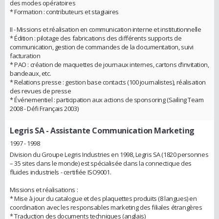
des modes opératoires
* Formation : contributeurs et stagiaires
II - Missions et réalisation en communication interne et institutionnelle
* Édition : pilotage des fabrications des différents supports de
communication, gestion de commandes de la documentation, suivi
facturation
* PAO : création de maquettes de journaux internes, cartons d’invitation,
bandeaux, etc.
* Relations presse : gestion base contacts (100 journalistes), réalisation
des revues de presse
* Événementiel : participation aux actions de sponsoring (Sailing Team
2008 - Défi Français 2003)
Legris SA
- Assistante Communication Marketing
1997 - 1998
Division du Groupe Legris Industries en 1998, Legris SA (1820 personnes
– 35 sites dans le monde) est spécialisée dans la connectique des
fluides industriels - certifiée ISO9001.
Missions et réalisations :
* Mise à jour du catalogue et des plaquettes produits (8 langues) en
coordination avec les responsables marketing des filiales étrangères
* Traduction des documents techniques (anglais)