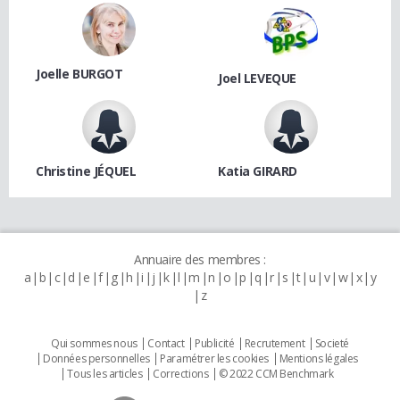
Joelle BURGOT
Joel LEVEQUE
Christine JÉQUEL
Katia GIRARD
Annuaire des membres :
a
b
c
d
e
f
g
h
i
j
k
l
m
n
o
p
q
r
s
t
u
v
w
x
y
z
Qui sommes nous
Contact
Publicité
Recrutement
Societé
Données personnelles
Paramétrer les cookies
Mentions légales
Tous les articles
Corrections
© 2022 CCM Benchmark