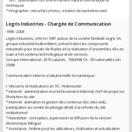
* SEO : optimisation du référencement naturel (sémantique et
technique)
* Infographie : retouches photos, création de bannières web
Legris Industries
- Chargée de Communication
1998 - 2008
Legris Industries, créé en 1987 autour de la société familiale Legris SA,
groupe industriel multi-métiers, présent dans les composants
industriels pour circuits de fluides et la réalisation d´ensembles clés en
main à fort contenu technologique et de services.
Groupe international : 4370 salariés - 708,8 M€ CA - 30 nationalités (en
2008)
Communication interne, institutionnelle et numérique :
I - Missions et réalisations en TIC : Webmaster
* Intranet : administration et enrichissement éditorial, chef de projet sur
l’évolution du site
* Internet : animation et gestion des contenus des sites web,
participation au comité de pilotage dédié à la refonte du site
institutionnel
* Newsletter : conception, supervision et diffusion de la version
électronique bilingue
* Assistance : hotline pour les utilisateurs, réalisation et actualisation