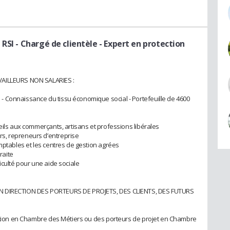
 RSI
- Chargé de clientèle - Expert en protection
VAILLEURS NON SALARIES :
 Connaissance du tissu économique social - Portefeuille de 4600
eils aux commerçants, artisans et professions libérales
s, repreneurs d’entreprise
mptables et les centres de gestion agrées
raite
iculté pour une aide sociale
EN DIRECTION DES PORTEURS DE PROJETS, DES CLIENTS, DES FUTURS
lation en Chambre des Métiers ou des porteurs de projet en Chambre