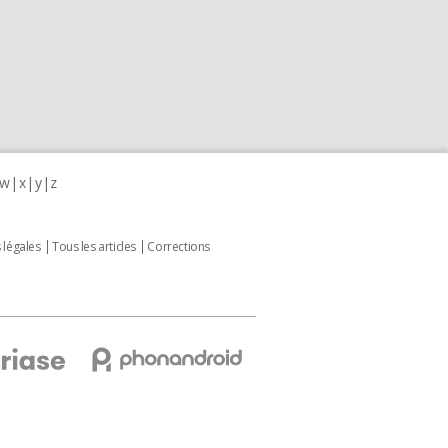
w
x
y
z
 légales
Tous les articles
Corrections