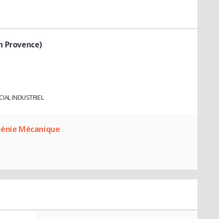
 En Provence)
IAL INDUSTRIEL
 Génie Mécanique