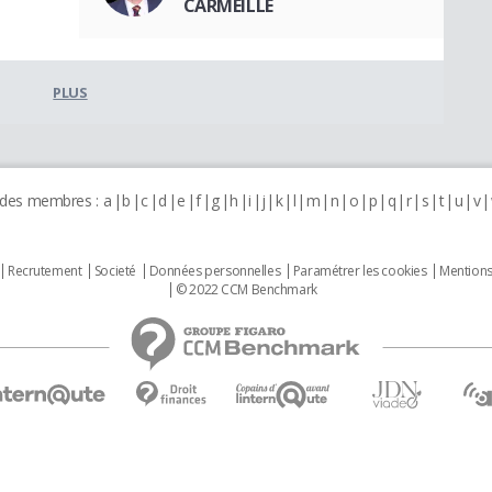
CARMEILLE
PLUS
 des membres :
a
b
c
d
e
f
g
h
i
j
k
l
m
n
o
p
q
r
s
t
u
v
Recrutement
Societé
Données personnelles
Paramétrer les cookies
Mentions
© 2022 CCM Benchmark