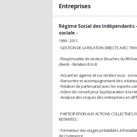
Entreprises
Régime Social des Indépendants -
sociale -
1999 - 2011
· GESTION DE LA RELATION DIRECTE AVEC TRA
- Responsable de secteur Bouches du Rhône -
clients - Relation B to B
- Accueil en agence et sur rendez vous : cons
- Rencontre et accompagnement des créateur
- Relation de partenariat avec les experts-co
- Action de conseil pour la préparation à la ret
- Analyse des risques des entreprises en diff
· PARTICIPATION AUX ACTIONS COLLECTIVES 
RETRAITES :
- Formateur des stages préalables à l’instal
de Commerce