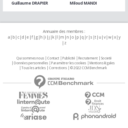
Guillaume DRAPIER
Miloud MANDI
Annuaire des membres :
a
b
c
d
e
f
g
h
i
j
k
l
m
n
o
p
q
r
s
t
u
v
w
x
y
z
Qui sommes nous
Contact
Publicité
Recrutement
Societé
Données personnelles
Paramétrer les cookies
Mentions légales
Tous les articles
Corrections
© 2022 CCM Benchmark