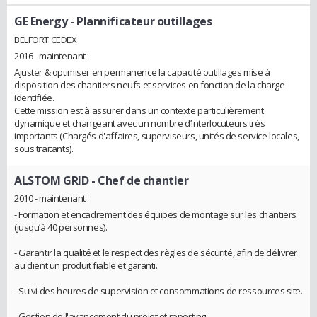
GE Energy
- Plannificateur outillages
BELFORT CEDEX
2016 - maintenant
Ajuster & optimiser en permanence la capacité outillages mise à
disposition des chantiers neufs et services en fonction de la charge
identifiée.
Cette mission est à assurer dans un contexte particulièrement
dynamique et changeant avec un nombre d’interlocuteurs très
importants (Chargés d'affaires, superviseurs, unités de service locales,
sous traitants).
ALSTOM GRID
- Chef de chantier
2010 - maintenant
- Formation et encadrement des équipes de montage sur les chantiers
(jusqu’à 40 personnes).
- Garantir la qualité et le respect des règles de sécurité, afin de délivrer
au client un produit fiable et garanti.
- Suivi des heures de supervision et consommations de ressources site.
- Gestion de l'avancement du projet et reporting.