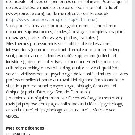
des activités et avec des personnes qui me plaisent. Pour ce qui est
de ces activités, le mieux est de passer voir mon "site officiel"
(www.pierretap.com), ou de me retrouver sur Facebook
(
https://www.facebook.com/pierre.tap?ref=name
).
Vous pourrez ainsi vous procurer gratuitement de nombreux
documents (powerpoints, articles,4 ouvrages complets, chapitres
d'ouvrages, parties d'ouvrages, photos, fractales..).
Mes thèmes professionnels susceptibles d'être liés à mes
interventions (comme consultant, formateur ou conférencier)
sont, parmi d'autres : identités et développement (collectif et
individuel),; identités collectives et fonctionnements sociaux et
culturels; coaching et team-building; qualité de vie et qualité de
service, vieillissement et psychologie de la santé; identités, activités
professionnelles et santé au travail; l'intelligence émotionnelle en
situation professionnelle; psychologie, biologie, économie et
éthique (à partir d'Amartya Sen, de Damasio..)..
J'interviens plus régulièrement sur Facebook (page à mon nom)
mais j'ai proposé deux pages collectives intitulées : "psychology,
art and nature" et "psychology, art et nature" .. Merci de vos
visites..
Mes compétences :
FORMATION