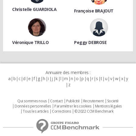
Christelle GUARDIOLA
Françoise BRAJOUT
Véronique TRILLO
Peggy DEBROSE
Annuaire des membres :
a
b
c
d
e
f
g
h
i
j
k
l
m
n
o
p
q
r
s
t
u
v
w
x
y
z
Qui sommes nous
Contact
Publicité
Recrutement
Societé
Données personnelles
Paramétrer les cookies
Mentions légales
Tous les articles
Corrections
© 2022 CCM Benchmark