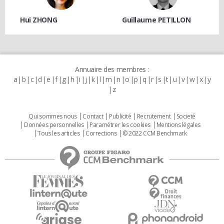
Hui ZHONG
Guillaume PETILLON
Annuaire des membres :
a
b
c
d
e
f
g
h
i
j
k
l
m
n
o
p
q
r
s
t
u
v
w
x
y
z
Qui sommes nous
Contact
Publicité
Recrutement
Societé
Données personnelles
Paramétrer les cookies
Mentions légales
Tous les articles
Corrections
© 2022 CCM Benchmark