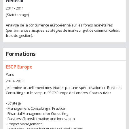
Général
2011 - 2011
(Statut : stage)
Analyse de la concurrence européenne sur les fonds monétaires
(performances, risques, stratégies de marketing et de communication,
frais de gestion).
Formations
ESCP Europe
Paris
2010 - 2013
Je termine actuellement mes études par une spécialisation en Business
Consulting sur le campus ESCP Europe de Londres. Cours suivis :
- Strategy
- Management Consulting in Practice
- Financial Management for Consulting
- Business Transformation and Innovation
- Project Management
- Business Planning for Enterpreneurial Growth