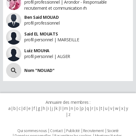
profil professionnel | Arondor - Responsable
recrutement et communication rh
Ben Said MOUAD
profil professionnel
Said EL MOUATS
profil personnel | MARSEILLE
Luiz MOUHA
profil personnel | ALGER
Nom "NOUAD"
Annuaire des membres :
a
b
c
d
e
f
g
h
i
j
k
l
m
n
o
p
q
r
s
t
u
v
w
x
y
z
Qui sommes nous
Contact
Publicité
Recrutement
Societé
Données personnelles
Paramétrer les cookies
Mentions légales