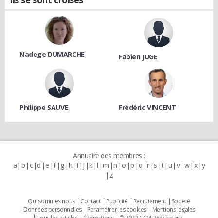
Nadege DUMARCHE
Fabien JUGE
Philippe SAUVE
Frédéric VINCENT
Annuaire des membres :
a
b
c
d
e
f
g
h
i
j
k
l
m
n
o
p
q
r
s
t
u
v
w
x
y
z
Qui sommes nous
Contact
Publicité
Recrutement
Societé
Données personnelles
Paramétrer les cookies
Mentions légales
Tous les articles
Corrections
© 2022 CCM Benchmark