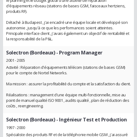
le planning et le budget global d'une activité de réparation
d'équipements réseau (stations de bases GSM, faisceaux hertziens,
produits RF).
Détaché à Budapest , j'ai encadré une équipe locale et développé son
autonomie , jusqu'à ce que les performances soient atteintes.
Principale interface client , j'avais également un objectif de rentabilité et
la responsabilité de la P&L.
Solectron (Bordeaux)
- Program Manager
2001 - 2005
Activité : Réparation d'équipements télécom (stations de bases GSM)
pour le compte de Nortel Networks.
Ma mission : assurer la profitabilité du compte et la satisfaction du client.
Réalisations : management d'une équipe multi-fonctionnelle, mise au
point de manuel qualité ISO 9001 , audits qualité , plan de réduction des
coûts , reengineering.
Solectron (Bordeaux)
- Ingénieur Test et Production
1997 - 2000
Spécialiste des produits RF et de la téléphonie mobile GSM , j'ai assuré