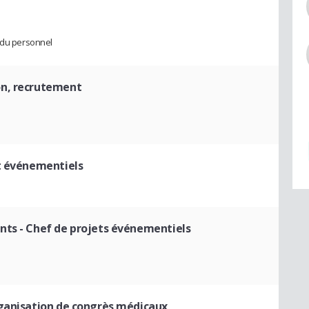
n du personnel
on, recrutement
t événementiels
nts
- Chef de projets événementiels
rganisation de congrès médicaux