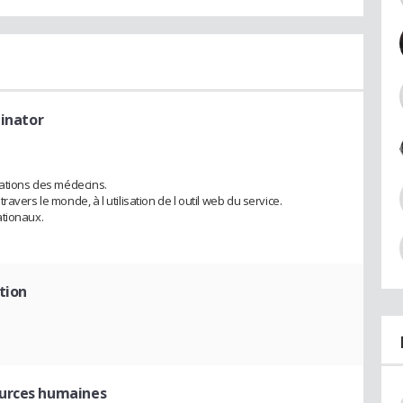
dinator
mations des médecins.
avers le monde, à l utilisation de l outil web du service.
ationaux.
tion
ources humaines