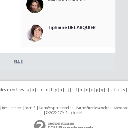
Tiphaine DE LARQUIER
PLUS
 des membres :
a
b
c
d
e
f
g
h
i
j
k
l
m
n
o
p
q
r
s
t
u
v
Recrutement
Societé
Données personnelles
Paramétrer les cookies
Mentions
© 2022 CCM Benchmark