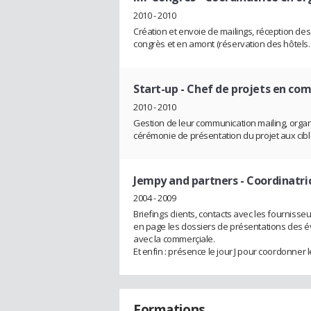
2010 - 2010
Création et envoie de mailings, réception des i
congrès et en amont (réservation des hôtels...
Start-up
- Chef de projets en co
2010 - 2010
Gestion de leur communication mailing, organ
cérémonie de présentation du projet aux cible
Jempy and partners
- Coordinatri
2004 - 2009
Briefings clients, contacts avec les fournisseur
en page les dossiers de présentations des é
avec la commerçiale.
Et enfin : présence le jour J pour coordonner le
Formations