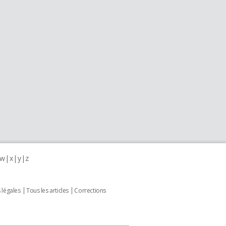
w
x
y
z
 légales
Tous les articles
Corrections