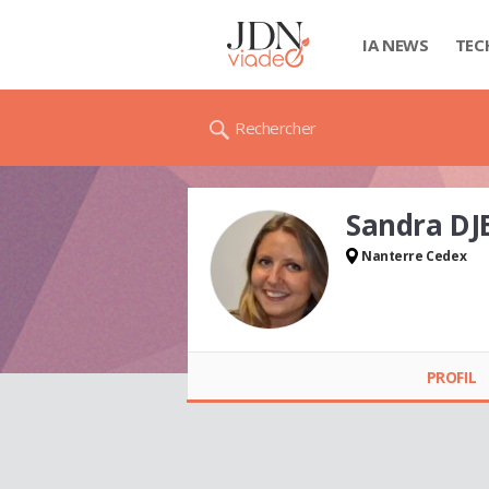
IA NEWS
TEC
Rechercher
Sandra DJ
Nanterre Cedex
Sandra DJEBALI
PROFIL