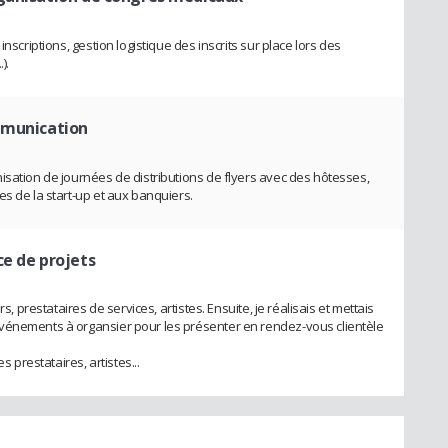
nscriptions, gestion logistique des inscrits sur place lors des
).
mmunication
isation de journées de distributions de flyers avec des hôtesses,
s de la start-up et aux banquiers.
ce de projets
s, prestataires de services, artistes. Ensuite, je réalisais et mettais
vénements à organsier pour les présenter en rendez-vous clientèle
s prestataires, artistes...