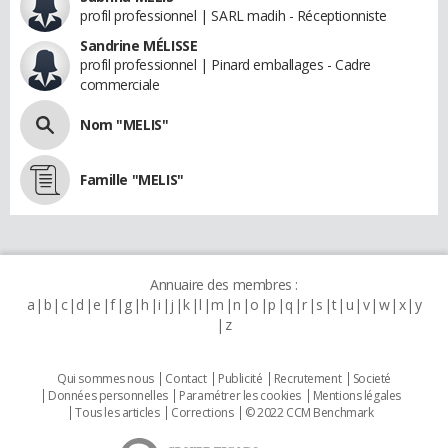
profil professionnel | SARL madih - Réceptionniste
Sandrine MÉLISSE
profil professionnel | Pinard emballages - Cadre
commerciale
Nom "MELIS"
Famille "MELIS"
Annuaire des membres :
a
b
c
d
e
f
g
h
i
j
k
l
m
n
o
p
q
r
s
t
u
v
w
x
y
z
Qui sommes nous
Contact
Publicité
Recrutement
Societé
Données personnelles
Paramétrer les cookies
Mentions légales
Tous les articles
Corrections
© 2022 CCM Benchmark