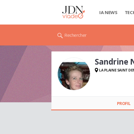
IA NEWS
TEC
Rechercher
Sandrine 
LA PLAINE SAINT DE
Sandrine NIZET
PROFIL