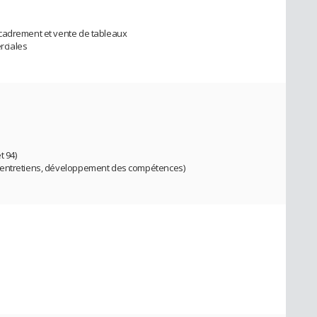
ncadrement et vente de tableaux
rciales
t 94)
 entretiens, développement des compétences)