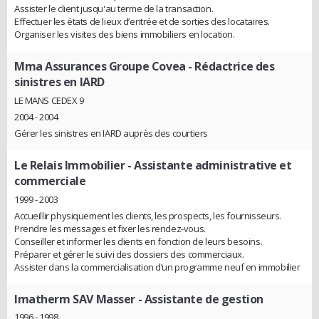
Assister le client jusqu'au terme de la transaction.
Effectuer les états de lieux d’entrée et de sorties des locataires.
Organiser les visites des biens immobiliers en location.
Mma Assurances Groupe Covea
- Rédactrice des
sinistres en IARD
LE MANS CEDEX 9
2004 - 2004
Gérer les sinistres en IARD auprès des courtiers
Le Relais Immobilier
- Assistante administrative et
commerciale
1999 - 2003
Accueillir physiquement les clients, les prospects, les fournisseurs.
Prendre les messages et fixer les rendez-vous.
Conseiller et informer les clients en fonction de leurs besoins.
Préparer et gérer le suivi des dossiers des commerciaux.
Assister dans la commercialisation d’un programme neuf en immobilier
Imatherm SAV Masser
- Assistante de gestion
1996 - 1998