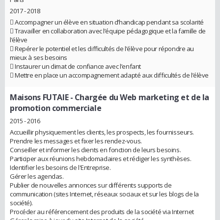
2017 - 2018
 Accompagner un élève en situation d’handicap pendant sa scolarité
 Travailler en collaboration avec l’équipe pédagogique et la famille de
l’élève
 Repérer le potentiel et les difficultés de l’élève pour répondre au
mieux à ses besoins
 Instaurer un climat de confiance avec l’enfant
 Mettre en place un accompagnement adapté aux difficultés de l’élève
Maisons FUTAIE
- Chargée du Web marketing et de la
promotion commerciale
2015 - 2016
Accueillir physiquement les clients, les prospects, les fournisseurs.
Prendre les messages et fixer les rendez-vous.
Conseiller et informer les clients en fonction de leurs besoins.
Participer aux réunions hebdomadaires et rédiger les synthèses.
Identifier les besoins de l'Entreprise.
Gérer les agendas.
Publier de nouvelles annonces sur différents supports de
communication (sites Internet, réseaux sociaux et sur les blogs de la
société).
Procéder au référencement des produits de la société via Internet