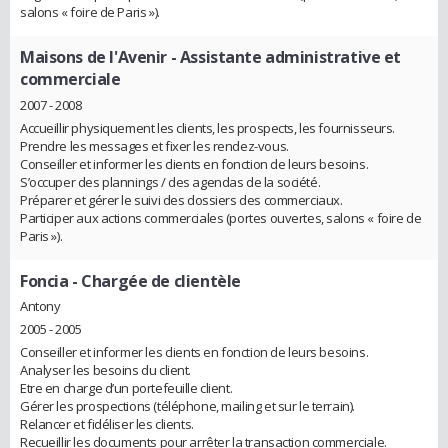
salons « foire de Paris »).
Maisons de l'Avenir
- Assistante administrative et
commerciale
2007 - 2008
Accueillir physiquement les clients, les prospects, les fournisseurs.
Prendre les messages et fixer les rendez-vous.
Conseiller et informer les clients en fonction de leurs besoins.
S’occuper des plannings / des agendas de la société.
Préparer et gérer le suivi des dossiers des commerciaux.
Participer aux actions commerciales (portes ouvertes, salons « foire de
Paris »).
Foncia
- Chargée de clientèle
Antony
2005 - 2005
Conseiller et informer les clients en fonction de leurs besoins.
Analyser les besoins du client.
Etre en charge d’un portefeuille client.
Gérer les prospections (téléphone, mailing et sur le terrain).
Relancer et fidéliser les clients.
Recueillir les documents pour arrêter la transaction commerciale.