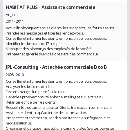
HABITAT PLUS
- Assistante commerciale
Angers
2011 - 2011
Accueillir physiquement les clients, les prospects, les fournisseurs.
Prendre les messages et fixer les rendez-vous.
Conseiller et informer les clients en fonction de leurs besoins.
Identifier les besoins de l'Entreprise.
S’occuper des plannings des employés de la société.
Préparer et gérer le suivi des dossiers des commerciaux.
JPL-Consulting
- Attachée commerciale B to B
2008 - 2010
Conseiller et informer les clients en fonction de leurs besoins.
Analyser les besoins du client.
Etre en charge d’un portefeuille client.
Gérer les prospections (téléphone, mailing et sur le terrain).
Relancer et fidéliser les clients.
Recueillir les documents pour arrêter la transaction commerciale.
Assister le client jusqu'au terme de la transaction.
Prospecter et commercialiser des prestations en infographie et
modélisation 3D.
Organiser et participer aux actions commerciales (portes ouvertes,