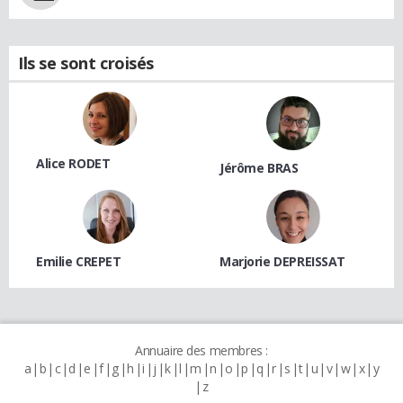
Ils se sont croisés
Alice RODET
Jérôme BRAS
Emilie CREPET
Marjorie DEPREISSAT
Annuaire des membres :
a
b
c
d
e
f
g
h
i
j
k
l
m
n
o
p
q
r
s
t
u
v
w
x
y
z