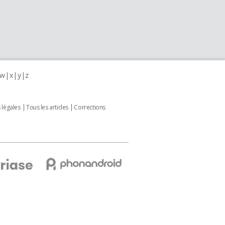
w
x
y
z
 légales
Tous les articles
Corrections