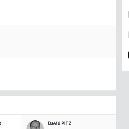
R
David PITZ