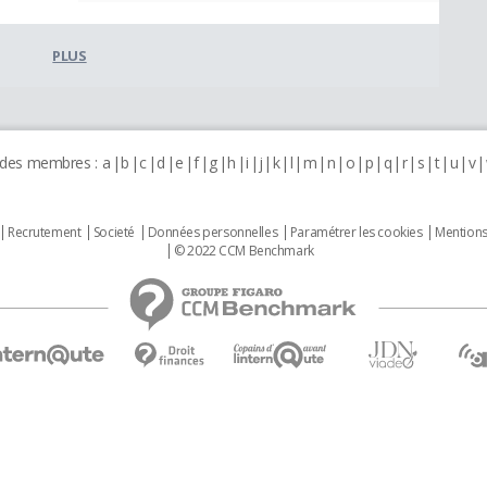
PLUS
 des membres :
a
b
c
d
e
f
g
h
i
j
k
l
m
n
o
p
q
r
s
t
u
v
Recrutement
Societé
Données personnelles
Paramétrer les cookies
Mentions
© 2022 CCM Benchmark