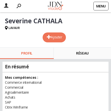
MENU
Severine CATHALA
LAVAUR
Ajouter
PROFIL
RÉSEAU
En résumé
Mes compétences :
Commerce international
Commercial
Agroalimentaire
Achats
SAP
Citrix Winframe