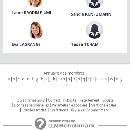
Laure BRODIN PIUMI
Sandie KUNTZMANN
Eva LAGRANGE
Tessa TCHAM
Annuaire des membres :
a
b
c
d
e
f
g
h
i
j
k
l
m
n
o
p
q
r
s
t
u
v
w
x
y
z
Qui sommes nous
Contact
Publicité
Recrutement
Societé
Données personnelles
Paramétrer les cookies
Mentions légales
Tous les articles
Corrections
© 2022 CCM Benchmark