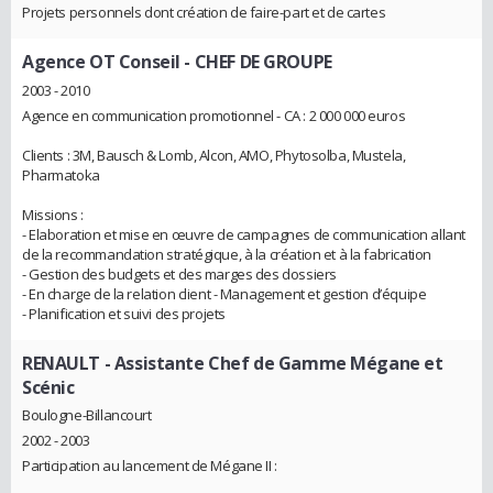
Projets personnels dont création de faire-part et de cartes
Agence OT Conseil
- CHEF DE GROUPE
2003 - 2010
Agence en communication promotionnel - CA : 2 000 000 euros
Clients : 3M, Bausch & Lomb, Alcon, AMO, Phytosolba, Mustela,
Pharmatoka
Missions :
- Elaboration et mise en œuvre de campagnes de communication allant
de la recommandation stratégique, à la création et à la fabrication
- Gestion des budgets et des marges des dossiers
- En charge de la relation client - Management et gestion d’équipe
- Planification et suivi des projets
RENAULT
- Assistante Chef de Gamme Mégane et
Scénic
Boulogne-Billancourt
2002 - 2003
Participation au lancement de Mégane II :