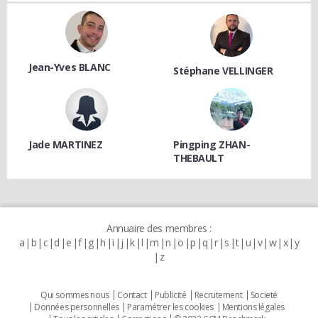
Jean-Yves BLANC
Stéphane VELLINGER
Jade MARTINEZ
Pingping ZHAN-
THEBAULT
Annuaire des membres :
a
b
c
d
e
f
g
h
i
j
k
l
m
n
o
p
q
r
s
t
u
v
w
x
y
z
Qui sommes nous
Contact
Publicité
Recrutement
Societé
Données personnelles
Paramétrer les cookies
Mentions légales