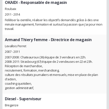
OKAIDI
- Responsable de magasin
Roubaix
2011 - 2014
Fidèliser la cientèle, réaliser les objectifs demandés grâce à des one
minute management, formation et surtout la passion que j'ai pour mon
travail.
Armand Thiery femme
- Directrice de magasin
Levallois Perret
2007 - 2011
2007-2008 : Chateauroux (36) équipe de 3 vendeurs en 22h.
2008- 2011: Strasbourg (67) équipe de 2 vendeuses en 22 et 23h.
Réception de marchandise,
recrutement, formation, merchandising,
culture des résultats journaliers et mensuels, mise en place de plan
d'action,
coaching quotidien,
gestion administratif,
Diesel
- Superviseur
Breganze