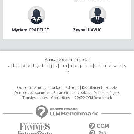
Myriam GRADELET
Zeynel HAVUC
Annuaire des membres :
a
b
c
d
e
f
g
h
i
j
k
l
m
n
o
p
q
r
s
t
u
v
w
x
y
z
Qui sommes nous
Contact
Publicité
Recrutement
Societé
Données personnelles
Paramétrer les cookies
Mentions légales
Tous les articles
Corrections
© 2022 CCM Benchmark