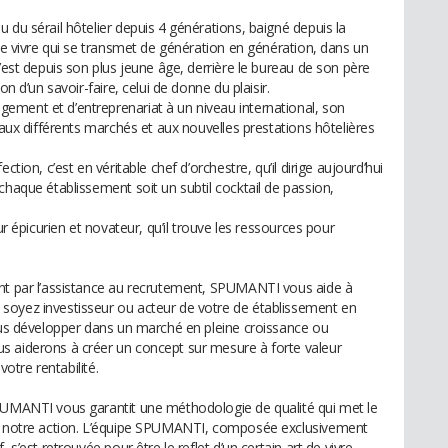
 du sérail hôtelier depuis 4 générations, baigné depuis la
 de vivre qui se transmet de génération en génération, dans un
C’est depuis son plus jeune âge, derrière le bureau de son père
on d’un savoir-faire, celui de donne du plaisir.
ement et d’entreprenariat à un niveau international, son
 aux différents marchés et aux nouvelles prestations hôtelières
ction, c’est en véritable chef d’orchestre, qu’il dirige aujourd’hui
chaque établissement soit un subtil cocktail de passion,
ur épicurien et novateur, qu’il trouve les ressources pour
ant par l’assistance au recrutement, SPUMANTI vous aide à
soyez investisseur ou acteur de votre de établissement en
vous développer dans un marché en pleine croissance ou
s aiderons à créer un concept sur mesure à forte valeur
votre rentabilité.
SPUMANTI vous garantit une méthodologie de qualité qui met le
de notre action. L’équipe SPUMANTI, composée exclusivement
 s’est retrouvée pour être le reflet d’un certain art de vivre