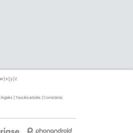
w
x
y
z
 légales
Tous les articles
Corrections