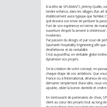
À la tête de SPUMANTI, Jérémy Quélin, issu
tendre enfance, dans les sillages d’un art
établissement aussi typique que familial. 
qu’il dessina son envie de perdurer la passi
Fort de son expérience en terme de manag
ouverture d’esprit l’a amené à s’intéresser
modernes.
Par passion du design, et par souci de perfe
Spumanti Hospitality Engineering afin que 
d’esthétisme et de rentabilité.
C’est aujourd’hui, en véritable globe trotte
dynamiser vos projets.
De la création de votre concept, en pass
chaque étape de vos ambitions. Que vous 
France ou à l’international, désireux de 
démarrer simplement d’une idée, nous vou
ajoutée, cibler la bonne clientèle et croître 
En s’entourant de partenaires de choix, 
client au cœur des projets tout au long 
de spécialistes dans leur domaine respectif,