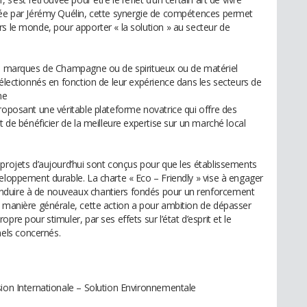
trée par Jérémy Quélin, cette synergie de compétences permet
rs le monde, pour apporter « la solution » au secteur de
 de marques de Champagne ou de spiritueux ou de matériel
sélectionnés en fonction de leur expérience dans les secteurs de
me
roposant une véritable plateforme novatrice qui offre des
t de bénéficier de la meilleure expertise sur un marché local
 projets d’aujourd’hui sont conçus pour que les établissements
eloppement durable. La charte « Eco – Friendly » vise à engager
nduire à de nouveaux chantiers fondés pour un renforcement
e manière générale, cette action a pour ambition de dépasser
re pour stimuler, par ses effets sur l’état d’esprit et le
els concernés.
sion Internationale – Solution Environnementale