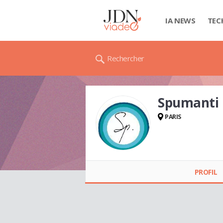
IA NEWS
TEC
Rechercher
Spumanti
PARIS
Spumanti
HOSPITALITY
ENGINEERING
PROFIL