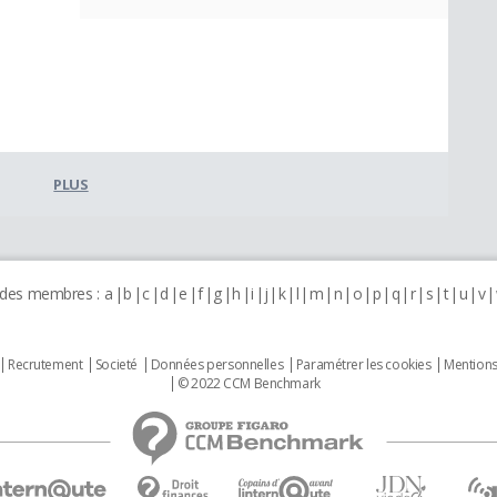
PLUS
 des membres :
a
b
c
d
e
f
g
h
i
j
k
l
m
n
o
p
q
r
s
t
u
v
Recrutement
Societé
Données personnelles
Paramétrer les cookies
Mentions
© 2022 CCM Benchmark