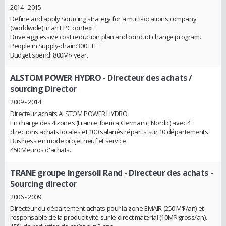
2014 - 2015
Define and apply Sourcing strategy for a mutli-locations company
(worldwide) in an EPC context.
Drive aggressive cost reduction plan and conduct change program.
People in Supply-chain:300 FTE
Budget spend: 800M$ year.
ALSTOM POWER HYDRO
- Directeur des achats /
sourcing Director
2009 - 2014
Directeur achats ALSTOM POWER HYDRO
En charge des 4 zones (France, Iberica,Germanic, Nordic) avec 4
directions achats locales et 100 salariés répartis sur 10 départements.
Business en mode projet neuf et service
450 Meuros d'achats.
TRANE groupe Ingersoll Rand
- Directeur des achats -
Sourcing director
2006 - 2009
Directeur du département achats pour la zone EMAIR (250 M$/an) et
responsable de la producitivité sur le direct material (10M$ gross/an).