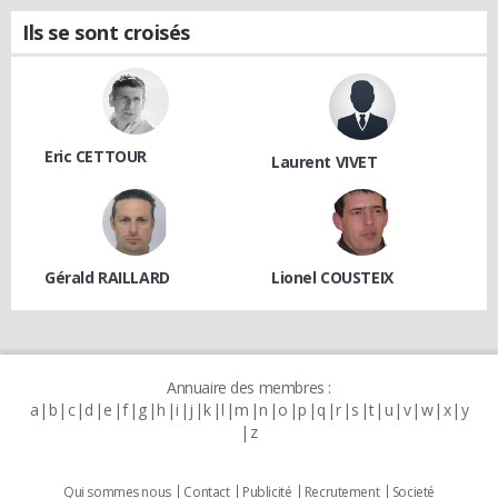
Ils se sont croisés
Eric CETTOUR
Laurent VIVET
Gérald RAILLARD
Lionel COUSTEIX
Annuaire des membres :
a
b
c
d
e
f
g
h
i
j
k
l
m
n
o
p
q
r
s
t
u
v
w
x
y
z
Qui sommes nous
Contact
Publicité
Recrutement
Societé