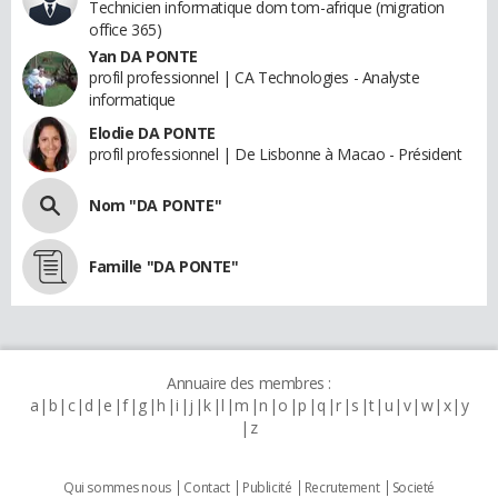
Technicien informatique dom tom-afrique (migration
office 365)
Yan DA PONTE
profil professionnel | CA Technologies - Analyste
informatique
Elodie DA PONTE
profil professionnel | De Lisbonne à Macao - Président
Nom "DA PONTE"
Famille "DA PONTE"
Annuaire des membres :
a
b
c
d
e
f
g
h
i
j
k
l
m
n
o
p
q
r
s
t
u
v
w
x
y
z
Qui sommes nous
Contact
Publicité
Recrutement
Societé