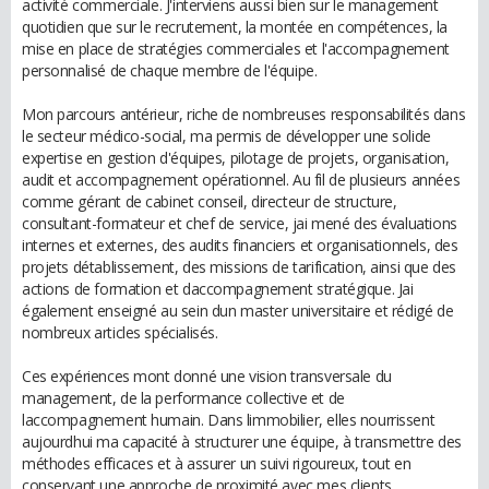
activité commerciale. J'interviens aussi bien sur le management
quotidien que sur le recrutement, la montée en compétences, la
mise en place de stratégies commerciales et l'accompagnement
personnalisé de chaque membre de l'équipe.
Mon parcours antérieur, riche de nombreuses responsabilités dans
le secteur médico-social, ma permis de développer une solide
expertise en gestion d'équipes, pilotage de projets, organisation,
audit et accompagnement opérationnel. Au fil de plusieurs années
comme gérant de cabinet conseil, directeur de structure,
consultant-formateur et chef de service, jai mené des évaluations
internes et externes, des audits financiers et organisationnels, des
projets détablissement, des missions de tarification, ainsi que des
actions de formation et daccompagnement stratégique. Jai
également enseigné au sein dun master universitaire et rédigé de
nombreux articles spécialisés.
Ces expériences mont donné une vision transversale du
management, de la performance collective et de
laccompagnement humain. Dans limmobilier, elles nourrissent
aujourdhui ma capacité à structurer une équipe, à transmettre des
méthodes efficaces et à assurer un suivi rigoureux, tout en
conservant une approche de proximité avec mes clients.