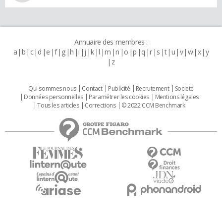
Annuaire des membres :
a
b
c
d
e
f
g
h
i
j
k
l
m
n
o
p
q
r
s
t
u
v
w
x
y
z
Qui sommes nous
Contact
Publicité
Recrutement
Societé
Données personnelles
Paramétrer les cookies
Mentions légales
Tous les articles
Corrections
© 2022 CCM Benchmark