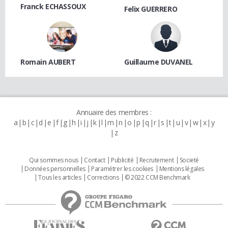
Franck ECHASSOUX
Felix GUERRERO
Romain AUBERT
Guillaume DUVANEL
Annuaire des membres :
a
b
c
d
e
f
g
h
i
j
k
l
m
n
o
p
q
r
s
t
u
v
w
x
y
z
Qui sommes nous
Contact
Publicité
Recrutement
Societé
Données personnelles
Paramétrer les cookies
Mentions légales
Tous les articles
Corrections
© 2022 CCM Benchmark