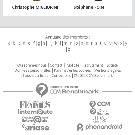
Christophe MIGLIORINI
Stéphane FOIN
Annuaire des membres :
a
b
c
d
e
f
g
h
i
j
k
l
m
n
o
p
q
r
s
t
u
v
w
x
y
z
Qui sommes nous
Contact
Publicité
Recrutement
Societé
Données personnelles
Paramétrer les cookies
Mentions légales
Tous les articles
Corrections
© 2022 CCM Benchmark