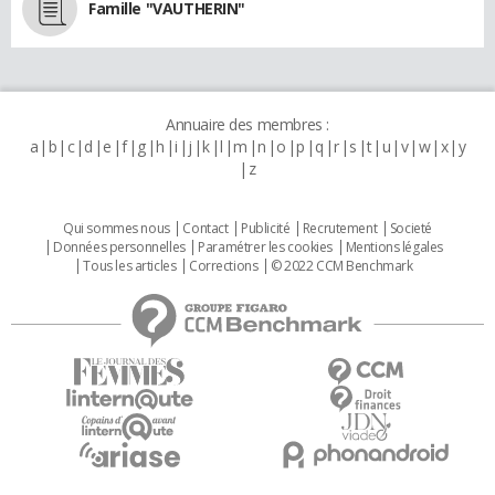
Famille "VAUTHERIN"
Annuaire des membres :
a
b
c
d
e
f
g
h
i
j
k
l
m
n
o
p
q
r
s
t
u
v
w
x
y
z
Qui sommes nous
Contact
Publicité
Recrutement
Societé
Données personnelles
Paramétrer les cookies
Mentions légales
Tous les articles
Corrections
© 2022 CCM Benchmark