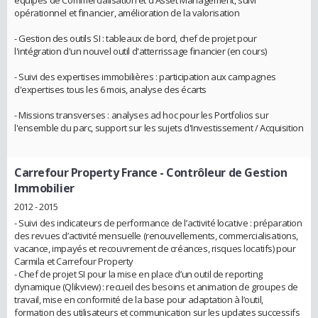
équipes de Commercialisation et d'Asset Management, suivi
opérationnel et financier, amélioration de la valorisation
- Gestion des outils SI : tableaux de bord, chef de projet pour
l'intégration d'un nouvel outil d'atterrissage financier (en cours)
- Suivi des expertises immobilières : participation aux campagnes
d'expertises tous les 6 mois, analyse des écarts
- Missions transverses : analyses ad hoc pour les Portfolios sur
l'ensemble du parc, support sur les sujets d'Investissement / Acquisition
Carrefour Property France
- Contrôleur de Gestion
Immobilier
2012 - 2015
- Suivi des indicateurs de performance de l’activité locative : préparation
des revues d’activité mensuelle (renouvellements, commercialisations,
vacance, impayés et recouvrement de créances, risques locatifs) pour
Carmila et Carrefour Property
- Chef de projet SI pour la mise en place d’un outil de reporting
dynamique (Qlikview) : recueil des besoins et animation de groupes de
travail, mise en conformité de la base pour adaptation à l’outil,
formation des utilisateurs et communication sur les updates successifs