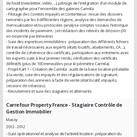
de l’outil (newsletter, vidéo, ...), pilotage de l'intégration d'un module de
cartographie pour l'ensemble des galeries Carmila
- Pilotage des Comités Impayés et Contentieux : revue des dossiers
remontés par les 6 différentes régions, analyse des demandes de
mensualisation et/ou protocoles (analyse comptes sociaux, historique
des incidents de paiement…) et rédaction des relevés de décision (30
en moyenne par trimestre)
- Suivi des expertises immobilières : préparation des différents fichiers
de travail nécessaires aux experts (états locatifs, abattements, CA…),
contrôle de cohérence des certificats, participation aux entretiens avec
les experts suite à leur premier rendu, vérification des certificats
définitifs (plus de 100 immeubles pour le périmètre Carmila).
- Projet Kart 1 – Création de Carmila : audit de la base locative préalable
à la vente, suivi des impayés et des régularisations de signature,
préparation des annexes à l’acte de vente (état locatif, impayés,
cessions de créances).
- Recrutement et suivi des stagiaires et alternants
Carrefour Property France
- Stagiaire Contrôle de
Gestion Immobilier
Massy
2012 - 2012
- Suivi opérationnel et analyse de l'activité locative : préparation du