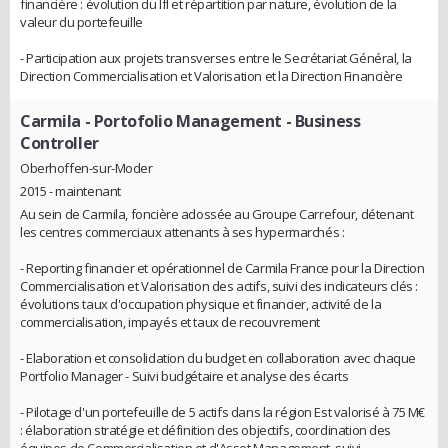
financière : évolution du lfl et répartition par nature, évolution de la
valeur du portefeuille
- Participation aux projets transverses entre le Secrétariat Général, la
Direction Commercialisation et Valorisation et la Direction Financière
Carmila
- Portofolio Management - Business
Controller
Oberhoffen-sur-Moder
2015 - maintenant
Au sein de Carmila, foncière adossée au Groupe Carrefour, détenant
les centres commerciaux attenants à ses hypermarchés :
- Reporting financier et opérationnel de Carmila France pour la Direction
Commercialisation et Valorisation des actifs, suivi des indicateurs clés :
évolutions taux d'occupation physique et financier, activité de la
commercialisation, impayés et taux de recouvrement
- Elaboration et consolidation du budget en collaboration avec chaque
Portfolio Manager - Suivi budgétaire et analyse des écarts
- Pilotage d'un portefeuille de 5 actifs dans la région Est valorisé à 75 M€
: élaboration stratégie et définition des objectifs, coordination des