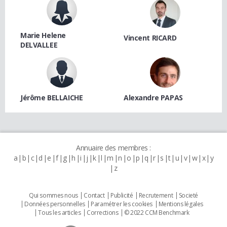
Marie Helene
Vincent RICARD
DELVALLEE
Jérôme BELLAICHE
Alexandre PAPAS
Annuaire des membres :
a
b
c
d
e
f
g
h
i
j
k
l
m
n
o
p
q
r
s
t
u
v
w
x
y
z
Qui sommes nous
Contact
Publicité
Recrutement
Societé
Données personnelles
Paramétrer les cookies
Mentions légales
Tous les articles
Corrections
© 2022 CCM Benchmark