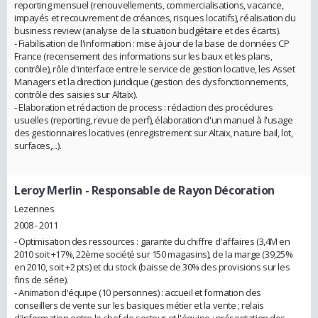
reporting mensuel (renouvellements, commercialisations, vacance,
impayés et recouvrement de créances, risques locatifs), réalisation du
business review (analyse de la situation budgétaire et des écarts).
- Fiabilisation de l'information : mise à jour de la base de données CP
France (recensement des informations sur les baux et les plans,
contrôle), rôle d'interface entre le service de gestion locative, les Asset
Managers et la direction juridique (gestion des dysfonctionnements,
contrôle des saisies sur Altaïx).
- Elaboration et rédaction de process : rédaction des procédures
usuelles (reporting, revue de perf), élaboration d'un manuel à l'usage
des gestionnaires locatives (enregistrement sur Altaïx, nature bail, lot,
surfaces,...).
Leroy Merlin
- Responsable de Rayon Décoration
Lezennes
2008 - 2011
- Optimisation des ressources : garante du chiffre d'affaires (3,4M en
2010 soit +17%, 22ème société sur 150 magasins), de la marge (39,25%
en 2010, soit +2 pts) et du stock (baisse de 30% des provisions sur les
fins de série).
- Animation d'équipe (10 personnes) : accueil et formation des
conseillers de vente sur les basiques métier et la vente ; relais
d'information entre le chef de secteur et l'équipe ; présentation des