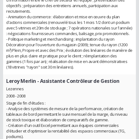
objectifs ; préparation des entretiens annuels, participation aux
recrutements.
- Animation du commerce : élaboration et mise en œuvre du plan
d'actions commerciales (renouvelé tous les 1 mois 1/2 dont un podium
avec 5 vitrines et 20m de stockage ; 7 opérations nationales sur l'année)
: négociations fournisseurs commandes, balisage, prix promotionnels.
- Politique marketing et merchandising : implantation du rayon
Décoration pour l'ouverture du magasin (2009) ; tenue du rayon (1200
m²) Plein, Propre et avec des Prix ; évolution des linéaires de manière de
plus en plus claire et pratique pour le client ; réimplantation des
gammes (1 fois par an) ; réalisation de mise en avant démonstratives
(18 vitrines "rayon" soit 30 m linéaires).
Leroy Merlin
- Assistante Contrôleur de Gestion
Lezennes
2008 - 2008
Stage de fin d'études :
- Analyse des systèmes de mesure de la performance, création de
tableaux de bord permettant le suivi mensuel de la marge, du niveau
de stock toxique et élaboration de comparatifs de gamme.
- Création d'un outil Excel permettant aux équipes commerciales
d'étudier et d'optimiser la rentabilité des espaces commerciaux (TG,
podiums).