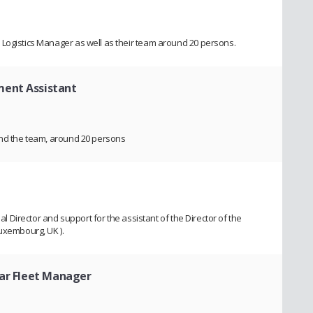
Logistics Manager as well as their team around 20 persons.
ment Assistant
and the team, around 20 persons
ial Director and support for the assistant of the Director of the
Luxembourg, UK ).
Car Fleet Manager