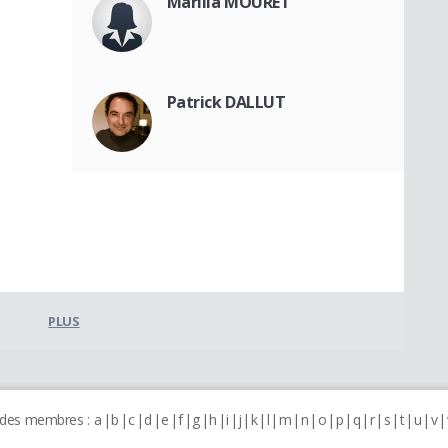
Marilia MOURET
Patrick DALLUT
PLUS
 des membres :
a
b
c
d
e
f
g
h
i
j
k
l
m
n
o
p
q
r
s
t
u
v