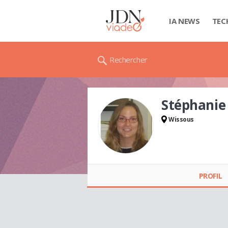
IA NEWS
TEC
Rechercher
Stéphanie 
Wissous
Stéphanie MILIJIC
PROFIL