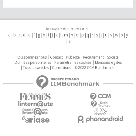
Annuaire des membres :
a
b
c
d
e
f
g
h
i
j
k
l
m
n
o
p
q
r
s
t
u
v
w
x
y
z
Qui sommes nous
Contact
Publicité
Recrutement
Societé
Données personnelles
Paramétrer les cookies
Mentions légales
Tous les articles
Corrections
© 2022 CCM Benchmark