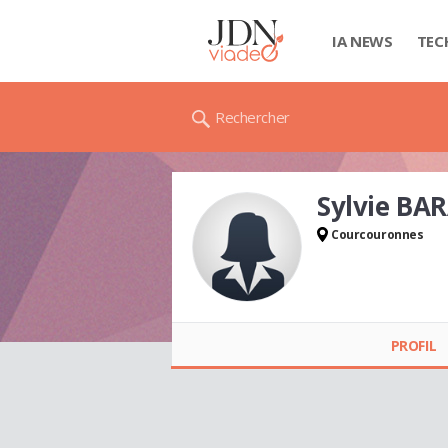
IA NEWS
TEC
Rechercher
Sylvie BA
Courcouronnes
Sylvie BARATTE
PROFIL