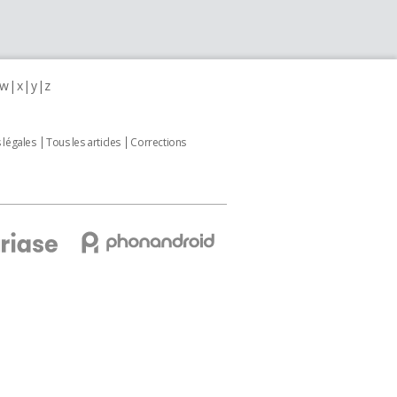
w
x
y
z
 légales
Tous les articles
Corrections