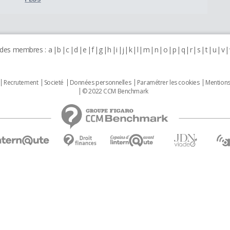
 des membres :
a
b
c
d
e
f
g
h
i
j
k
l
m
n
o
p
q
r
s
t
u
v
Recrutement
Societé
Données personnelles
Paramétrer les cookies
Mentions
© 2022 CCM Benchmark